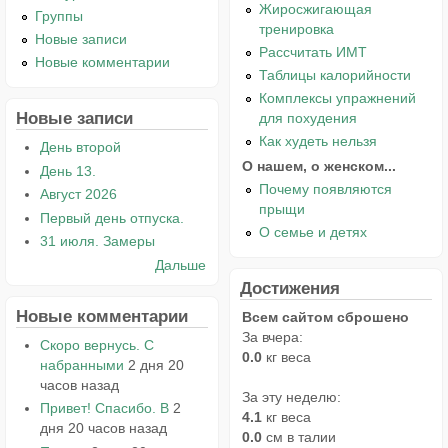
Жиросжигающая
Группы
тренировка
Новые записи
Рассчитать ИМТ
Новые комментарии
Таблицы калорийности
Комплексы упражнений
Новые записи
для похудения
Как худеть нельзя
День второй
О нашем, о женском...
День 13.
Почему появляются
Август 2026
прыщи
Первый день отпуска.
О семье и детях
31 июля. Замеры
Дальше
Достижения
Новые комментарии
Всем сайтом сброшено
За вчера:
Скоро вернусь. С
0.0
кг веса
набранными
2 дня 20
часов назад
За эту неделю:
Привет! Спасибо. В
2
4.1
кг веса
дня 20 часов назад
0.0
см в талии