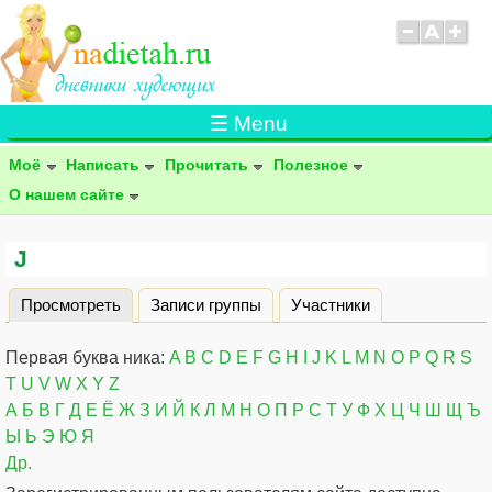
☰ Menu
Моё
Написать
Прочитать
Полезное
О нашем сайте
J
Просмотреть
(активная вкладка)
Записи группы
Участники
Главные вкладки
Первая буква ника:
A
B
C
D
E
F
G
H
I
J
K
L
M
N
O
P
Q
R
S
T
U
V
W
X
Y
Z
А
Б
В
Г
Д
Е
Ё
Ж
З
И
Й
К
Л
М
Н
О
П
Р
С
Т
У
Ф
Х
Ц
Ч
Ш
Щ
Ъ
Ы
Ь
Э
Ю
Я
Др.