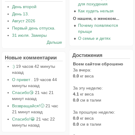
для похудения
День второй
Как худеть нельзя
День 13.
О нашем, о женском...
Август 2026
Почему появляются
Первый день отпуска.
прыщи
31 июля. Замеры
О семье и детях
Дальше
Достижения
Новые комментарии
Всем сайтом сброшено
:)
19 часов 42 минуты
За вчера:
назад
0.0
кг веса
О привет .
19 часов 44
минуты назад
За эту неделю:
Спасибо😘
21 час 21
4.1
кг веса
минут назад
0.0
см в талии
Возвращайся!🙂
21 час
21 минут назад
За прошлую неделю:
0.0
кг веса
Спасибо!😀
21 час 22
0.0
см в талии
минуты назад