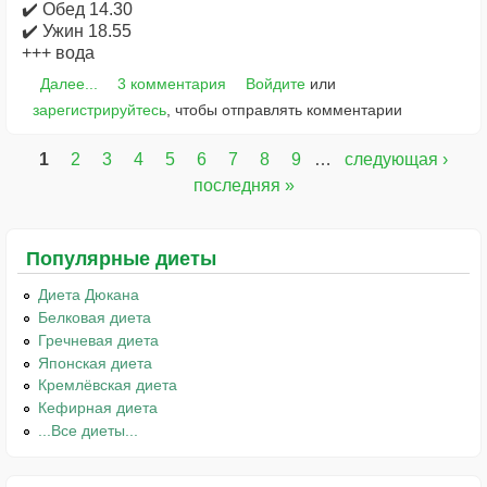
✔️ Обед 14.30
✔️ Ужин 18.55
+++ вода
Далее...
3 комментария
Войдите
или
зарегистрируйтесь
, чтобы отправлять комментарии
1
2
3
4
5
6
7
8
9
…
следующая ›
Страницы
последняя »
Популярные диеты
Диета Дюкана
Белковая диета
Гречневая диета
Японская диета
Кремлёвская диета
Кефирная диета
...Все диеты...