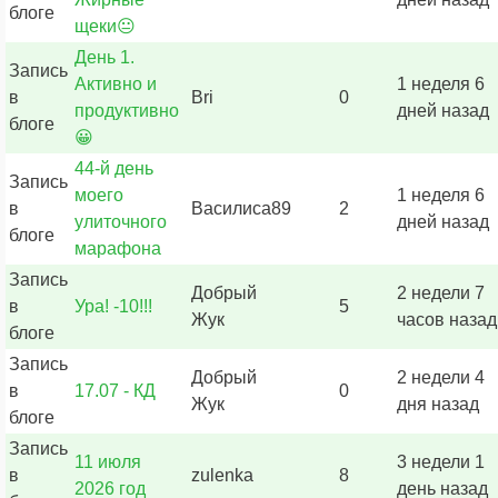
блоге
щеки😐
День 1.
Запись
Активно и
1 неделя 6
в
Bri
0
продуктивно
дней назад
блоге
😀
44-й день
Запись
моего
1 неделя 6
в
Василиса89
2
улиточного
дней назад
блоге
марафона
Запись
Добрый
2 недели 7
в
Ура! -10!!!
5
Жук
часов назад
блоге
Запись
Добрый
2 недели 4
в
17.07 - КД
0
Жук
дня назад
блоге
Запись
11 июля
3 недели 1
в
zulenka
8
2026 год
день назад