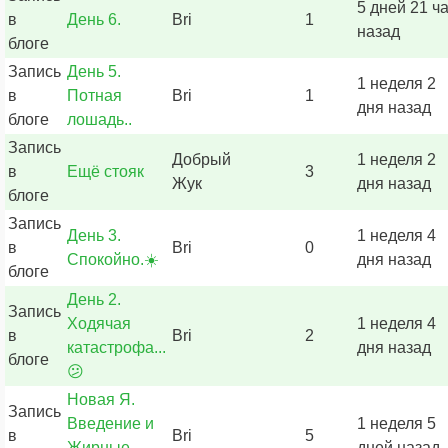
5 дней 21 ч
в
День 6.
Bri
1
назад
блоге
Запись
День 5.
1 неделя 2
в
Потная
Bri
1
дня назад
блоге
лошадь..
Запись
Добрый
1 неделя 2
в
Ещё стояк
3
Жук
дня назад
блоге
Запись
День 3.
1 неделя 4
в
Bri
0
Спокойно.☀️
дня назад
блоге
День 2.
Запись
Ходячая
1 неделя 4
в
Bri
2
катастрофа...
дня назад
блоге
😕
Новая Я.
Запись
Введение и
1 неделя 5
в
Bri
5
Жирные
дней назад