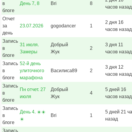
в
День 7, 8
Bri
8
часов назад
блоге
Отчет
2 дня 16
за
23.07.2026
gogodancer
1
часов назад
день
Запись
31 июля.
Добрый
3 дня 11
в
2
Замеры
Жук
часов назад
блоге
Запись
52-й день
3 дня 12
в
улиточного
Василиса89
2
часов назад
блоге
марафона
Запись
Пн отчет. 27
Добрый
5 дней 16
в
4
июля
Жук
часов назад
блоге
Запись
День 4. ☀️☀️
5 дней 21 ч
в
Bri
1
☀️
назад
блоге
Запись