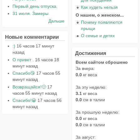
для похудения
Первый день отпуска.
Как худеть нельзя
31 июля. Замеры
О нашем, о женском...
Дальше
Почему появляются
прыщи
О семье и детях
Новые комментарии
:)
16 часов 17 минут
назад
Достижения
О привет .
16 часов 18
Всем сайтом сброшено
минут назад
За вчера:
Спасибо😘
17 часов 55
0.0
кг веса
минут назад
Возвращайся!🙂
17
За эту неделю:
часов 55 минут назад
3.1
кг веса
0.0
см в талии
Спасибо!😀
17 часов 56
минут назад
За прошлую неделю:
0.0
кг веса
0.0
см в талии
За август: