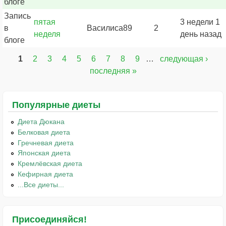
блоге
Запись
пятая
3 недели 1
в
Василиса89
2
неделя
день назад
блоге
1
2
3
4
5
6
7
8
9
…
следующая ›
Страницы
последняя »
Популярные диеты
Диета Дюкана
Белковая диета
Гречневая диета
Японская диета
Кремлёвская диета
Кефирная диета
...Все диеты...
Присоединяйся!