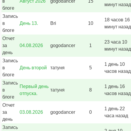
в
Август 2026
gogodancer
15
минут назад
блоге
Запись
18 часов 16
в
День 13.
Bri
10
минут назад
блоге
Отчет
23 часа 10
за
04.08.2026
gogodancer
1
минут назад
день
Запись
1 день 10
в
День второй
татуня
5
часов назад
блоге
Запись
Первый день
1 день 16
в
татуня
8
отпуска.
часов назад
блоге
Отчет
1 день 22
за
03.08.2026
gogodancer
0
часа назад
день
Запись
2 дня 10