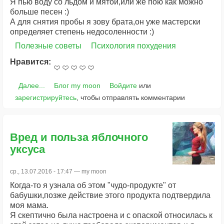
Я пью воду со льдом и мятой,или же пою как можно
больше песен :)
А для снятия пробы я зову брата,он уже мастерски
определяет степень недосоленности :)
Полезные советы
Психология похудения
Нравится:
Далее...
Блог my moon
Войдите
или
зарегистрируйтесь
, чтобы отправлять комментарии
Вред и польза яблочного
уксуса
ср., 13.07.2016 - 17:47 —
my moon
Когда-то я узнала об этом "чудо-продукте" от
бабушки,позже действие этого продукта подтвердила
моя мама.
Я скептично была настроена и с опаской относилась к