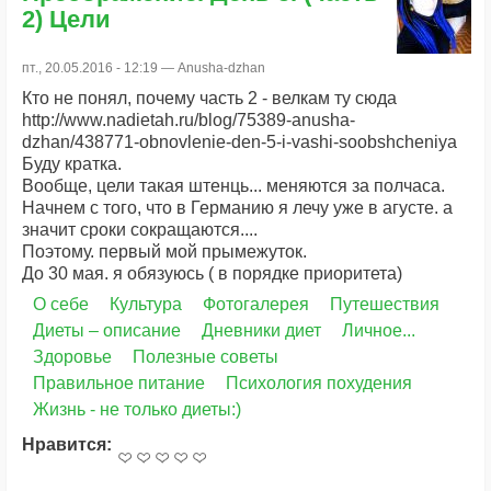
2) Цели
пт., 20.05.2016 - 12:19 —
Anusha-dzhan
Кто не понял, почему часть 2 - велкам ту сюда
http://www.nadietah.ru/blog/75389-anusha-
dzhan/438771-obnovlenie-den-5-i-vashi-soobshcheniya
Буду кратка.
Вообще, цели такая штенць... меняются за полчаса.
Начнем с того, что в Германию я лечу уже в агусте. а
значит сроки сокращаются....
Поэтому. первый мой прымежуток.
До 30 мая. я обязуюсь ( в порядке приоритета)
О себе
Культура
Фотогалерея
Путешествия
Диеты – описание
Дневники диет
Личное...
Здоровье
Полезные советы
Правильное питание
Психология похудения
Жизнь - не только диеты:)
Нравится: