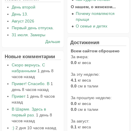
О нашем, о женском...
День второй
Почему появляются
День 13.
прыщи
Август 2026
О семье и детях
Первый день отпуска.
31 июля. Замеры
Дальше
Достижения
Всем сайтом сброшено
Новые комментарии
За вчера:
0.0
кг веса
Скоро вернусь. С
набранными
1 день 8
За эту неделю:
часов назад
4.1
кг веса
Привет! Спасибо. В
1
0.0
см в талии
день 8 часов назад
Привет
1 день 8 часов
За прошлую неделю:
назад
0.0
кг веса
В Шарме. Здесь в
0.0
см в талии
первый раз.
1 день 8
часов назад
За август:
0.1
кг веса
:)
2 дня 10 часов назад