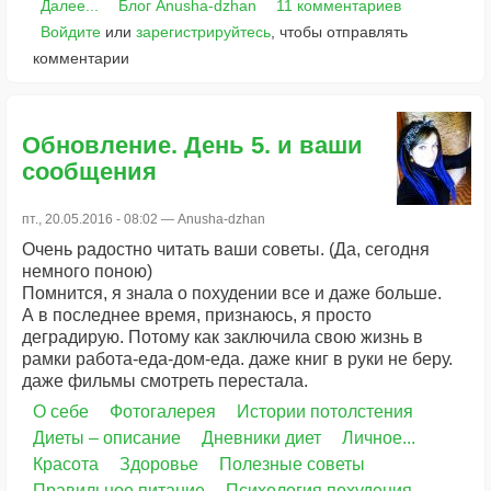
Далее...
Блог Anusha-dzhan
11 комментариев
Войдите
или
зарегистрируйтесь
, чтобы отправлять
комментарии
Обновление. День 5. и ваши
сообщения
пт., 20.05.2016 - 08:02 —
Anusha-dzhan
Очень радостно читать ваши советы. (Да, сегодня
немного поною)
Помнится, я знала о похудении все и даже больше.
А в последнее время, признаюсь, я просто
деградирую. Потому как заключила свою жизнь в
рамки работа-еда-дом-еда. даже книг в руки не беру.
даже фильмы смотреть перестала.
О себе
Фотогалерея
Истории потолстения
Диеты – описание
Дневники диет
Личное...
Красота
Здоровье
Полезные советы
Правильное питание
Психология похудения