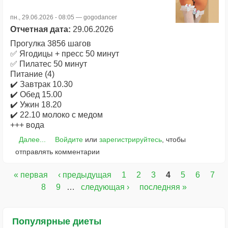
пн., 29.06.2026 - 08:05 —
gogodancer
Отчетная дата:
29.06.2026
Прогулка 3856 шагов
✅ Ягодицы + пресс 50 минут
✅ Пилатес 50 минут
Питание (4)
✔️ Завтрак 10.30
✔️ Обед 15.00
✔️ Ужин 18.20
✔️ 22.10 молоко с медом
+++ вода
Далее...
Войдите
или
зарегистрируйтесь
, чтобы
отправлять комментарии
« первая
‹ предыдущая
1
2
3
4
5
6
7
Страницы
8
9
…
следующая ›
последняя »
Популярные диеты