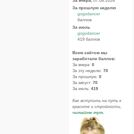
За вчера,
07.08.2026
За прошлую неделю
gogodancer
баллов
За июль
gogodancer
419 баллов
Всем сайтом мы
заработали баллов:
За вчера:
0
За эту неделю:
70
За прошлую:
0
За август:
70
За июль:
419
Как вступить на путь к
красоте и стройности,
читайте тут.