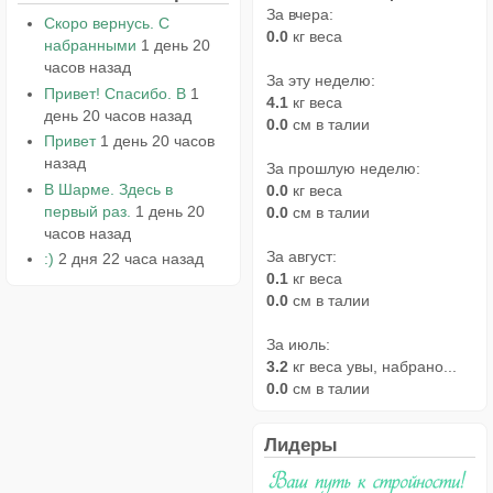
За вчера:
Скоро вернусь. С
0.0
кг веса
набранными
1 день 20
часов назад
За эту неделю:
Привет! Спасибо. В
1
4.1
кг веса
день 20 часов назад
0.0
см в талии
Привет
1 день 20 часов
назад
За прошлую неделю:
В Шарме. Здесь в
0.0
кг веса
первый раз.
1 день 20
0.0
см в талии
часов назад
За август:
:)
2 дня 22 часа назад
0.1
кг веса
0.0
см в талии
За июль:
3.2
кг веса увы, набрано...
0.0
см в талии
Лидеры