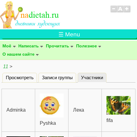
☰ Menu
Моё
Написать
Прочитать
Полезное
О нашем сайте
11
>
Просмотреть
Записи группы
Участники
(активная вклад
Главные вкладки
Adminka
Лека
fifa
Pyshka