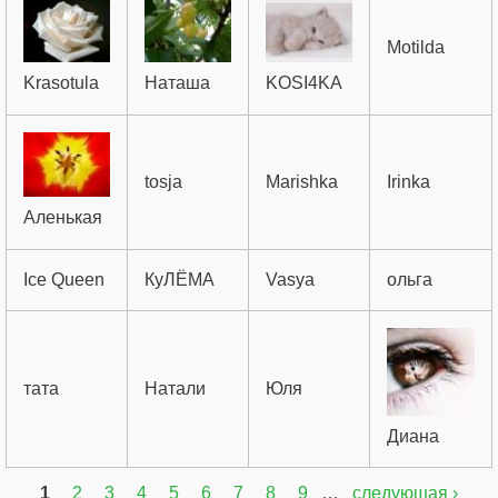
Motilda
Krasotula
Наташа
KOSI4KA
tosja
Marishka
Irinka
Аленькая
Ice Queen
КуЛЁМА
Vasya
ольга
тата
Натали
Юля
Диана
1
2
3
4
5
6
7
8
9
…
следующая ›