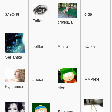
эльфия
olga
Fallen
сплюша.
bellfam
Amira
Юлия
Serjantka
анека
МАРИЯ
Кудряшка
elen