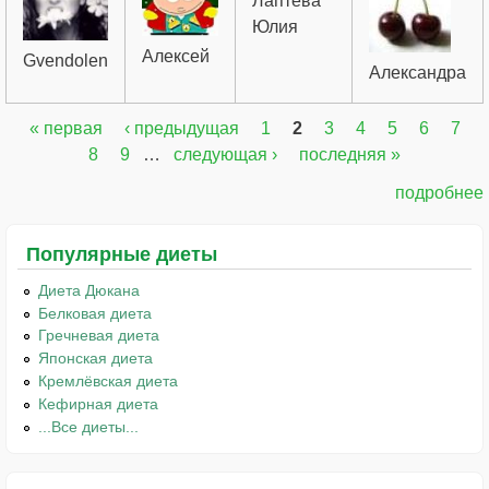
Лаптева
Юлия
Алексей
Gvendolen
Александра
« первая
‹ предыдущая
1
2
3
4
5
6
7
Страницы
8
9
…
следующая ›
последняя »
подробнее
Популярные диеты
Диета Дюкана
Белковая диета
Гречневая диета
Японская диета
Кремлёвская диета
Кефирная диета
...Все диеты...