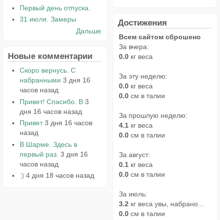
Первый день отпуска.
31 июля. Замеры
Достижения
Дальше
Всем сайтом сброшено
За вчера:
Новые комментарии
0.0
кг веса
Скоро вернусь. С
За эту неделю:
набранными
3 дня 16
0.0
кг веса
часов назад
0.0
см в талии
Привет! Спасибо. В
3
дня 16 часов назад
За прошлую неделю:
Привет
3 дня 16 часов
4.1
кг веса
назад
0.0
см в талии
В Шарме. Здесь в
первый раз.
3 дня 16
За август:
часов назад
0.1
кг веса
0.0
см в талии
:)
4 дня 18 часов назад
За июль:
3.2
кг веса увы, набрано...
0.0
см в талии