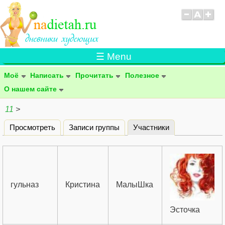
☰ Menu
Моё
Написать
Прочитать
Полезное
О нашем сайте
11
>
Просмотреть
Записи группы
Участники
(активная вклад
Главные вкладки
гульназ
Кристина
МалыШка
Эсточка