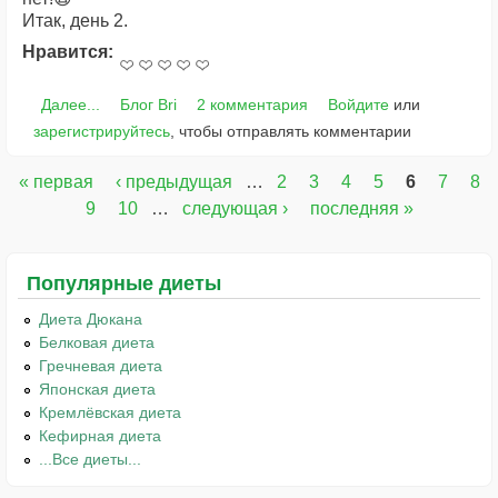
Итак, день 2.
Нравится:
Далее...
Блог Bri
2 комментария
Войдите
или
зарегистрируйтесь
, чтобы отправлять комментарии
« первая
‹ предыдущая
…
2
3
4
5
6
7
8
Страницы
9
10
…
следующая ›
последняя »
Популярные диеты
Диета Дюкана
Белковая диета
Гречневая диета
Японская диета
Кремлёвская диета
Кефирная диета
...Все диеты...