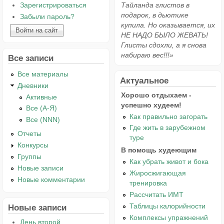
Зарегистрироваться
Тайланда глистов в
подарок, в дьютике
Забыли пароль?
купила. Но оказывается, их
НЕ НАДО БЫЛО ЖЕВАТЬ!
Глисты сдохли, а я снова
набираю вес!!!»
Все записи
Все материалы
Актуальное
Дневники
Хорошо отдыхаем -
Активные
успешно худеем!
Все (А-Я)
Как правильно загорать
Все (NNN)
Где жить в зарубежном
Отчеты
туре
Конкурсы
В помощь худеющим
Группы
Как убрать живот и бока
Новые записи
Жиросжигающая
Новые комментарии
тренировка
Рассчитать ИМТ
Таблицы калорийности
Новые записи
Комплексы упражнений
День второй