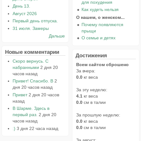
для похудения
День 13.
Как худеть нельзя
Август 2026
О нашем, о женском...
Первый день отпуска.
Почему появляются
31 июля. Замеры
прыщи
Дальше
О семье и детях
Новые комментарии
Достижения
Скоро вернусь. С
Всем сайтом сброшено
набранными
2 дня 20
За вчера:
часов назад
0.0
кг веса
Привет! Спасибо. В
2
дня 20 часов назад
За эту неделю:
Привет
2 дня 20 часов
4.1
кг веса
назад
0.0
см в талии
В Шарме. Здесь в
первый раз.
2 дня 20
За прошлую неделю:
часов назад
0.0
кг веса
0.0
см в талии
:)
3 дня 22 часа назад
За август: