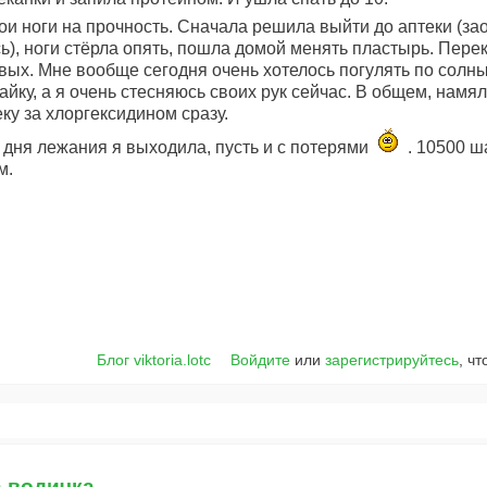
и ноги на прочность. Сначала решила выйти до аптеки (за
сь), ноги стёрла опять, пошла домой менять пластырь. Пере
вых. Мне вообще сегодня очень хотелось погулять по солн
йку, а я очень стесняюсь своих рук сейчас. В общем, намял
ку за хлоргексидином сразу.
а дня лежания я выходила, пусть и с потерями
. 10500 ш
м.
Блог viktoria.lotc
Войдите
или
зарегистрируйтесь
, ч
а водичка