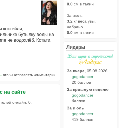
0.0
см в талии
За июль:
3.2
кг веса увы,
набрано...
и коктейли,
0.0
см в талии
дильнике бутылку воды на
ипе не водохлёб. Кстати,
Лидеры
За вчера,
05.08.2026
ь
, чтобы отправлять комментарии
gogodancer
20 баллов
За прошлую неделю
с на сайте
gogodancer
баллов
телей онлайн: 0.
За июль
gogodancer
419 баллов