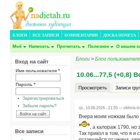
БЛОГИ
ВСЕ ЗАПИСИ
КОММЕНТАРИИ
ДОСКА ПОЧЕТА
Моё
Написать
Прочитать
Полезное
О нашем с
Блоги
>
Блог пользователя v
Вход на сайт
Имя пользователя
*
10.06...77,5 (+0,8)
Пароль
*
Просмотреть
(активная вкла
Записи гру
Главные вкладки
Зарегистрироваться
Забыли пароль?
ср., 10.06.2026 - 21:55 —
viktoria.lo
Вчера моим ножкам было о
, а калораж 1790, но 
Все записи
Так прикол в том, что я и
оставшейся от ужина запе