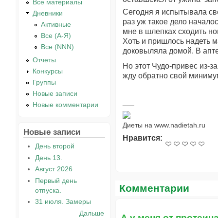
Все материалы
Сегодня я испытывала сво
Дневники
раз уж такое дело начало
Активные
мне в шлепках сходить но
Все (А-Я)
Хоть и пришлось надеть ма
Все (NNN)
доковыляла домой. В апте
Отчеты
​Но этот Чудо-привес из-з
Конкурсы
жду обратно свой миниму
Группы
Новые записи
Новые комментарии
Диеты на www.nadietah.ru
Новые записи
Нравится:
День второй
День 13.
Август 2026
Первый день
Комментарии
отпуска.
31 июля. Замеры
Дальше
А у меня от протеин