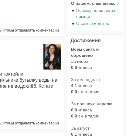
О нашем, о женском...
Почему появляются
прыщи
О семье и детях
ь
, чтобы отправлять комментарии
Достижения
Всем сайтом
сброшено
За вчера:
0.0
кг веса
и коктейли,
За эту неделю:
дильнике бутылку воды на
4.1
кг веса
ипе не водохлёб. Кстати,
0.0
см в талии
За прошлую неделю:
0.0
кг веса
0.0
см в талии
ь
, чтобы отправлять комментарии
За август:
0.1
кг веса