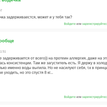
07
чка задерживаестся, может и у тебя так?
Войдите
или
зарегистрируйтес
вообще
11:51
 задерживается от всего)) на протеин аллергия, даже на эт
ась консистенции. Там же загуститель есть. Я держу в холо
олько именно воды выпила. Но не насилуют себя, т.к в принц
 уходить, но это спустя 8 кг...
Войдите
или
зарегистрируйтес