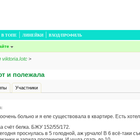
В ТОПЕ
ЛИНЕЙКИ
ВХОД/ПРОФИЛЬ
айте
iktoria.lotc
>
 Вот и полежала
дка)
ппы
Участники
tc
очень больно и я еле существовала в квартире. Есть хоте
за счёт белка. БЖУ 152/55/172.
 сегодня проснулась в 5 голодной, аж урчало! В 6 всё-таки съ
канки и запила протеином. И ушла спать до 10.