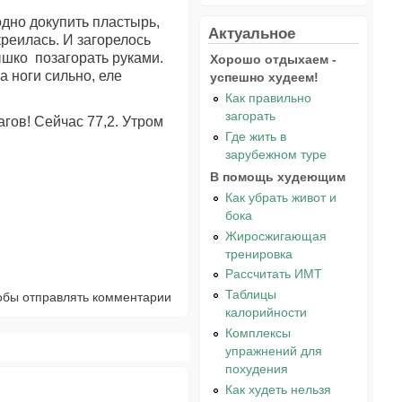
одно докупить пластырь,
Актуальное
креилась. И загорелось
ышко позагорать руками.
Хорошо отдыхаем -
а ноги сильно, еле
успешно худеем!
Как правильно
загорать
агов! Сейчас 77,2. Утром
Где жить в
зарубежном туре
В помощь худеющим
Как убрать живот и
бока
Жиросжигающая
тренировка
Рассчитать ИМТ
Таблицы
тобы отправлять комментарии
калорийности
Комплексы
упражнений для
похудения
Как худеть нельзя