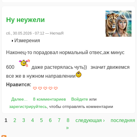
Ну неужели
сб., 30.05.2026 - 07:12 —
НюткаЯ
Измерения
Наконец-то порадовал нормальный отвес,аж минус
600
даже растерялась чуть)) значит движемся
все же в нужном направлении
Нравится:
Далее...
8 комментариев
Войдите
или
зарегистрируйтесь
, чтобы отправлять комментарии
1
2
3
4
5
6
7
8
следующая ›
последняя
Страницы
»