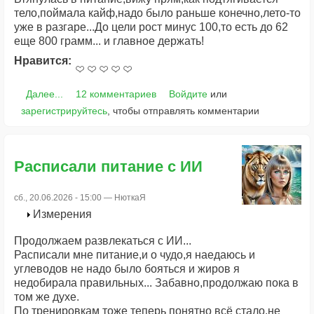
тело,поймала кайф,надо было раньше конечно,лето-то
уже в разгаре...До цели рост минус 100,то есть до 62
еще 800 грамм... и главное держать!
Нравится:
Далее...
12 комментариев
Войдите
или
зарегистрируйтесь
, чтобы отправлять комментарии
Расписали питание с ИИ
сб., 20.06.2026 - 15:00 —
НюткаЯ
Измерения
Продолжаем развлекаться с ИИ...
Расписали мне питание,и о чудо,я наедаюсь и
углеводов не надо было бояться и жиров я
недобирала правильных... Забавно,продолжаю пока в
том же духе.
По тренировкам тоже теперь понятно всё стало,не