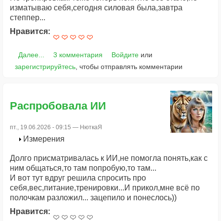
изматываю себя,сегодня силовая была,завтра
степпер...
Нравится:
Далее...
3 комментария
Войдите
или
зарегистрируйтесь
, чтобы отправлять комментарии
Распробовала ИИ
пт., 19.06.2026 - 09:15 —
НюткаЯ
Измерения
Долго присматривалась к ИИ,не помогла понять,как с
ним общаться,то там попробую,то там...
И вот тут вдруг решила спросить про
себя,вес,питание,тренировки...И прикол,мне всё по
полочкам разложил... зацепило и понеслось))
Нравится: