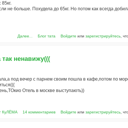
 85кг.
сли не больше. Похудела до 65кг. Но потом как всегда добил
Далее...
Блог тата
Войдите
или
зарегистрируйтесь
, ч
 так ненавижу(((
ла,а под вечер с парнем своим пошла в кафе,потом по морож
ться(((
ень,ТОкио Отель в москве выступають))
г КуЛЁМА
14 комментариев
Войдите
или
зарегистрируйтесь
, ч