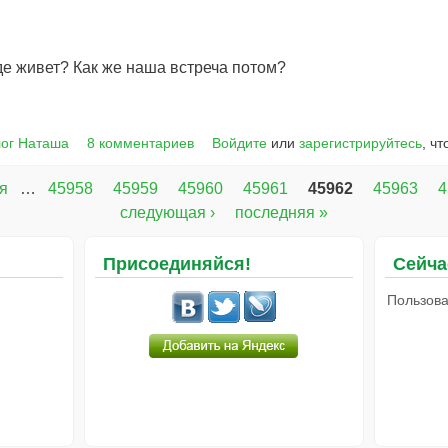
где живет? Как же наша встреча потом?
ог Наташа
8 комментариев
Войдите
или
зарегистрируйтесь
, ч
я
…
45958
45959
45960
45961
45962
45963
4
следующая ›
последняя »
Присоединяйся!
Сейча
Пользова