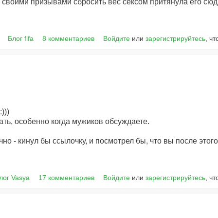
о своими призывами сбросить вес сексом притянула его сюд
Блог fifa
8 комментариев
Войдите
или
зарегистрируйтесь
, ч
)))
ать, особенно когда мужиков обсуждаете.
ично - кинул бы ссылочку, и посмотрел бы, что вы после этого
лог Vasya
17 комментариев
Войдите
или
зарегистрируйтесь
, ч