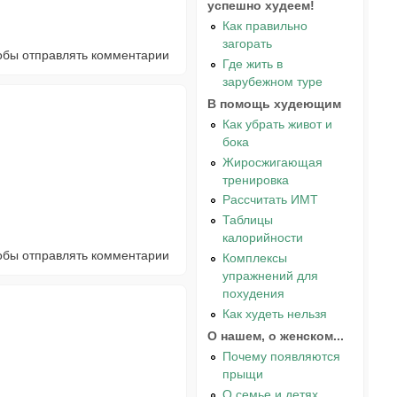
успешно худеем!
Как правильно
загорать
тобы отправлять комментарии
Где жить в
зарубежном туре
В помощь худеющим
Как убрать живот и
бока
Жиросжигающая
тренировка
Рассчитать ИМТ
Таблицы
калорийности
тобы отправлять комментарии
Комплексы
упражнений для
похудения
Как худеть нельзя
О нашем, о женском...
Почему появляются
прыщи
О семье и детях