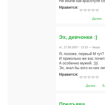
Не иначе как красотуля с
Нравится:
Далее...
Эх, девчонки :)
чт., 27.09.2007 - 13:33 —
Vasya
Я, похоже, первый М тут? :
И прикольно же вас почит
А особенно мужей. :)))
Эх, знал бы кого из них л
Нравится:
Далее...
Б
Предъява