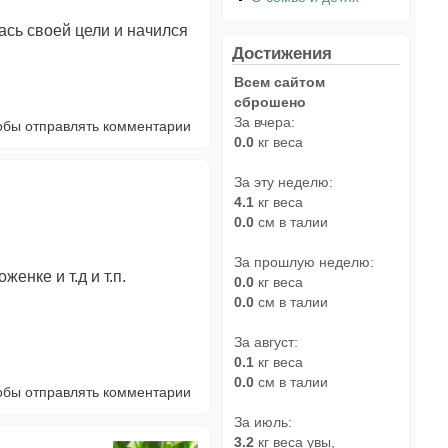
ась своей цели и начился
Достижения
Всем сайтом
сброшено
За вчера:
тобы отправлять комментарии
0.0
кг веса
За эту неделю:
4.1
кг веса
0.0
см в талии
За прошлую неделю:
енке и т.д и т.п.
0.0
кг веса
0.0
см в талии
За август:
0.1
кг веса
0.0
см в талии
тобы отправлять комментарии
За июль:
3.2
кг веса увы,