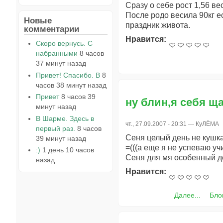
Сразу о себе рост 1,56 вес
После родо весила 90кг е
Новые
праздник живота.
комментарии
Нравится:
Скоро вернусь. С
набранными
8 часов
37 минут назад
Привет! Спасибо. В
8
часов 38 минут назад
Привет
8 часов 39
ну блин,я себя ща
минут назад
В Шарме. Здесь в
чт., 27.09.2007 - 20:31 —
КуЛЁМА
первый раз.
8 часов
Сеня целый день не кушка
39 минут назад
=(((а еще я не успеваю учи
:)
1 день 10 часов
Сеня для мя особенный д
назад
Нравится:
Далее...
Бло