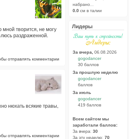
набрано...
0.0
см в талии
Лидеры
со мной творится, не могу
влюсь раздраженной.
За вчера,
06.08.2026
gogodancer
тобы отправлять комментарии
30 баллов
За прошлую неделю
gogodancer
баллов
За июль
gogodancer
419 баллов
ужно нюхать всякие травы,
Всем сайтом мы
заработали баллов:
За вчера:
30
тобы отправлять комментарии
За эту неделю:
70