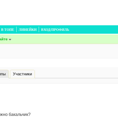
В ТОПЕ
ЛИНЕЙКИ
ВХОД/ПРОФИЛЬ
айте
ппы
(активная вкладка)
Участники
ожно бакальчик?