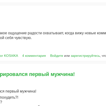
такое ощущение радости охватывает, когда вижу новые ком
ой себя чувствую.
ог KOSI4KA
4 комментария
Войдите
или
зарегистрируйтесь
, ч
трировался первый мужчина!
лся первый мужчина!
похудеть?!
ь?