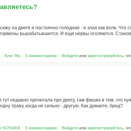
равляетесь?
 сижу на диете и постоянно голодная - я злая как волк. Что 
о гормоны вырабатываются. И еще нервы оголяются. Стано
Блог fifa
6 комментариев
Войдите
или
зарегистрируйтесь
, ч
я тут недавно прочитала про диету, там фишка в том, что н
одну траву, когда не сильно - другую. Как думаете, бред?
г KOSI4KA
5 комментариев
Войдите
или
зарегистрируйтесь
, ч