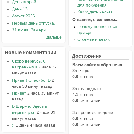
День второй
для похудения
День 13.
Как худеть нельзя
Август 2026
О нашем, о женском...
Первый день отпуска.
Почему появляются
31 июля. Замеры
прыщи
Дальше
О семье и детях
Новые комментарии
Достижения
Скоро вернусь. С
Всем сайтом сброшено
набранными
2 часа 37
За вчера:
минут назад
0.0
кг веса
Привет! Спасибо. В
2
часа 38 минут назад
За эту неделю:
Привет
2 часа 39 минут
4.1
кг веса
назад
0.0
см в талии
В Шарме. Здесь в
первый раз.
2 часа 39
За прошлую неделю:
минут назад
0.0
кг веса
0.0
см в талии
:)
1 день 4 часа назад