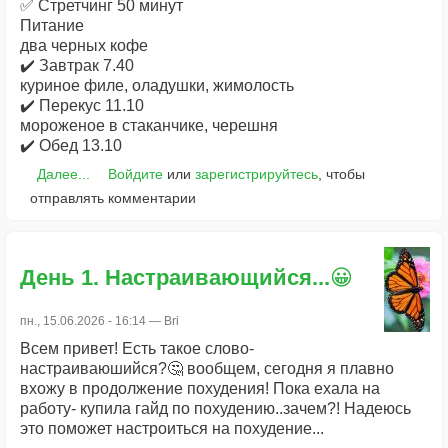
✅ Стретчинг 50 минут
Питание
два черных кофе
✔️ Завтрак 7.40
куриное филе, оладушки, жимолость
✔️ Перекус 11.10
мороженое в стаканчике, черешня
✔️ Обед 13.10
Далее...
Войдите
или
зарегистрируйтесь
, чтобы
отправлять комментарии
День 1. Настраивающийся...😀
пн., 15.06.2026 - 16:14 —
Bri
Всем привет! Есть такое слово-
настраиваюшийся?🤔 вообщем, сегодня я плавно
вхожу в продолжение похудения! Пока ехала на
работу- купила гайд по похудению..зачем?! Надеюсь
это поможет настроиться на похудение...