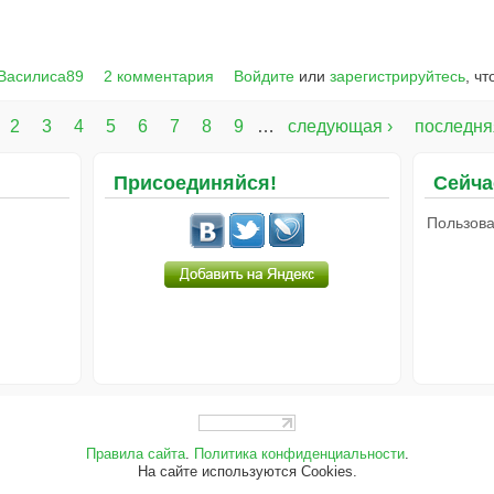
 Василиса89
2 комментария
Войдите
или
зарегистрируйтесь
, ч
2
3
4
5
6
7
8
9
…
следующая ›
последня
Присоединяйся!
Сейча
Пользова
Правила сайта
.
Политика конфиденциальности
.
На сайте используются Cookies.