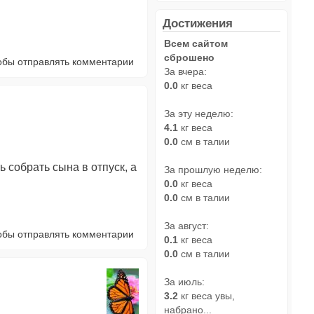
Достижения
Всем сайтом
сброшено
тобы отправлять комментарии
За вчера:
0.0
кг веса
За эту неделю:
4.1
кг веса
0.0
см в талии
 собрать сына в отпуск, а
За прошлую неделю:
0.0
кг веса
0.0
см в талии
За август:
тобы отправлять комментарии
0.1
кг веса
0.0
см в талии
За июль:
3.2
кг веса увы,
набрано...