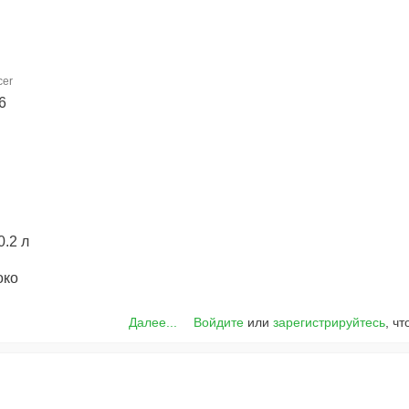
cer
6
0.2 л
око
Далее...
Войдите
или
зарегистрируйтесь
, ч