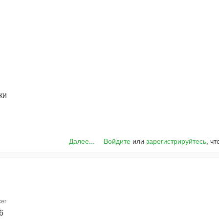
г
ки
Далее...
Войдите
или
зарегистрируйтесь
, ч
er
6