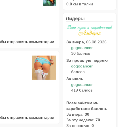
0.0
см в талии
Лидеры
тобы отправлять комментарии
За вчера,
06.08.2026
gogodancer
30 баллов
За прошлую неделю
gogodancer
баллов
За июль
gogodancer
419 баллов
Всем сайтом мы
заработали баллов:
За вчера:
30
тобы отправлять комментарии
За эту неделю:
70
За прошлую:
0