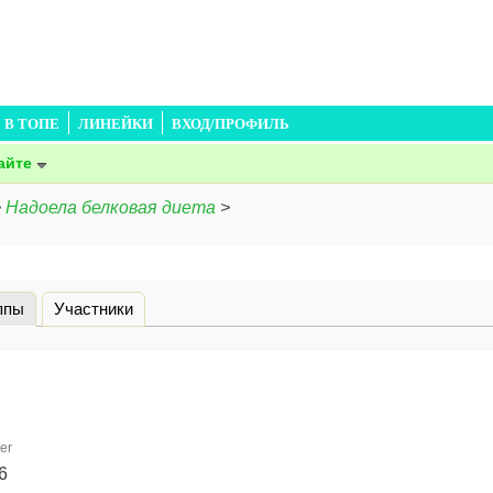
В ТОПЕ
ЛИНЕЙКИ
ВХОД/ПРОФИЛЬ
айте
>
Надоела белковая диета
>
ппы
(активная вкладка)
Участники
er
6