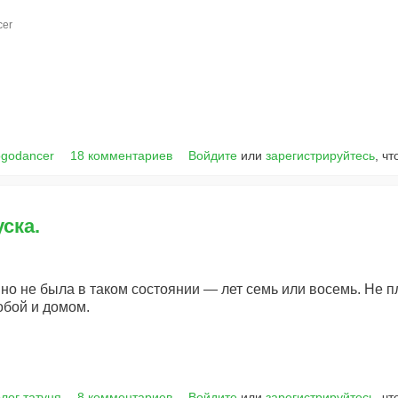
cer
ogodancer
18 комментариев
Войдите
или
зарегистрируйтесь
, ч
ска.
но не была в таком состоянии — лет семь или восемь. Не п
обой и домом.
лог татуня
8 комментариев
Войдите
или
зарегистрируйтесь
, ч