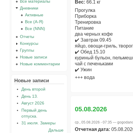
Все материалы
Вес:
66.1 кг
Дневники
Прогулка
Активные
Приборка
Все (А-Я)
Тренировка
Питание
Все (NNN)
два черных кофе
Отчеты
✔️ Завтрак 09.45
Конкурсы
яйцо, овощи-гриль, творо
Группы
✔️ Обед 15.10
Новые записи
куриный бульон, пельмеш
чай с печеньками
Новые комментарии
✔️ Ужин
+++ вода
Новые записи
День второй
День 13.
Август 2026
05.08.2026
Первый день
отпуска.
ср., 05.08.2026 - 07:35 —
gogodanc
31 июля. Замеры
Отчетная дата:
05.08.202
Дальше