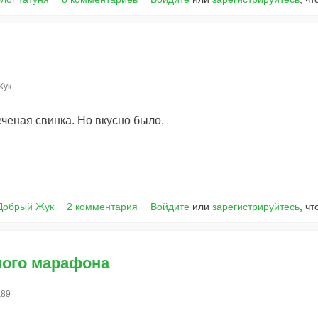
Жук
ченая свинка. Но вкусно было.
Добрый Жук
2 комментария
Войдите
или
зарегистрируйтесь
, ч
ного марафона
а89