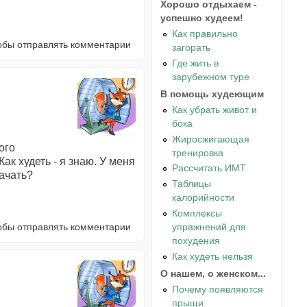
Хорошо отдыхаем -
успешно худеем!
Как правильно
тобы отправлять комментарии
загорать
Где жить в
зарубежном туре
В помощь худеющим
Как убрать живот и
бока
Жиросжигающая
ого
тренировка
ак худеть - я знаю. У меня
Рассчитать ИМТ
начать?
Таблицы
калорийности
Комплексы
тобы отправлять комментарии
упражнений для
похудения
Как худеть нельзя
О нашем, о женском...
Почему появляются
прыщи