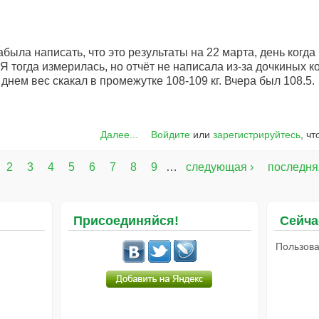
абыла написать, что это результаты на 22 марта, день когд
Я тогда измерилась, но отчёт не написала из-за дочкиных к
днем вес скакал в промежутке 108-109 кг. Вчера был 108.5.
Далее...
Войдите
или
зарегистрируйтесь
, ч
2
3
4
5
6
7
8
9
…
следующая ›
последня
Присоединяйся!
Сейча
Пользова