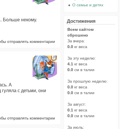
О семье и детях
.. Больше некому.
Достижения
Всем сайтом
сброшено
За вчера:
тобы отправлять комментарии
0.0
кг веса
За эту неделю:
4.1
кг веса
0.0
см в талии
За прошлую неделю:
ась. А
0.0
кг веса
 гуляла с детьми, они
0.0
см в талии
За август:
0.1
кг веса
0.0
см в талии
тобы отправлять комментарии
За июль: