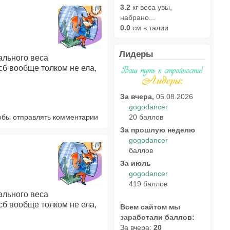
3.2
кг веса увы,
набрано...
0.0
см в талии
Лидеры
ального веса
 сб вообще толком не ела,
За вчера,
05.08.2026
gogodancer
20 баллов
тобы отправлять комментарии
За прошлую неделю
gogodancer
баллов
За июль
gogodancer
419 баллов
ального веса
 сб вообще толком не ела,
Всем сайтом мы
заработали баллов:
За вчера:
20