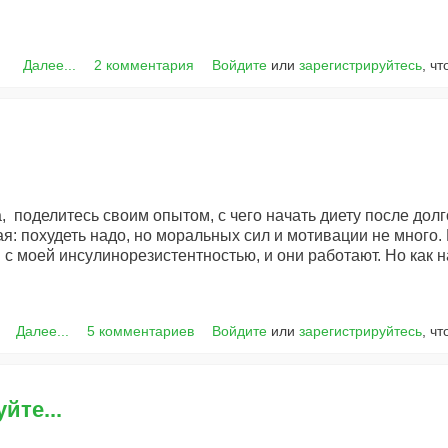
Далее...
2 комментария
Войдите
или
зарегистрируйтесь
, ч
 поделитесь своим опытом, с чего начать диету после долг
: похудеть надо, но моральных сил и мотивации не много. К
 с моей инсулинорезистентностью, и они работают. Но как 
Далее...
5 комментариев
Войдите
или
зарегистрируйтесь
, ч
йте...