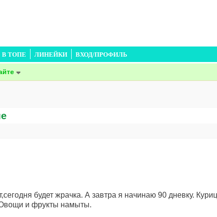
В ТОПЕ
ЛИНЕЙКИ
ВХОД/ПРОФИЛЬ
айте
ие
,сегодня будет жрачка. А завтра я начинаю 90 дневку. Кури
 Овощи и фрукты намыты.