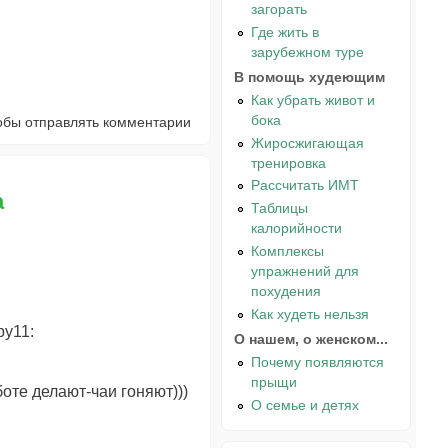
загорать
Где жить в
зарубежном туре
В помощь худеющим
Как убрать живот и
бока
тобы отправлять комментарии
Жиросжигающая
тренировка
Рассчитать ИМТ
а
Таблицы
калорийности
Комплексы
упражнений для
похудения
Как худеть нельзя
py11:
О нашем, о женском...
!
Почему появляются
прыщи
боте делают-чаи гоняют)))
О семье и детях