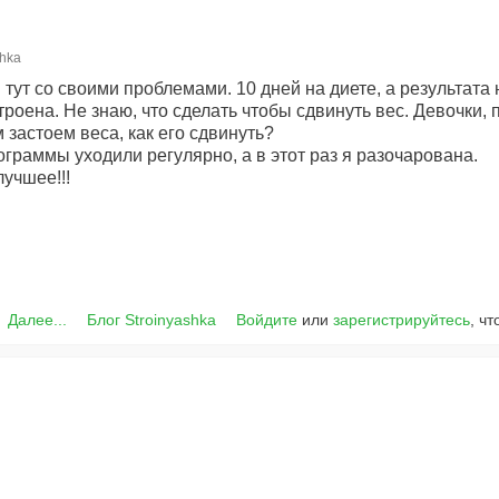
shka
 тут со своими проблемами. 10 дней на диете, а результата 
строена. Не знаю, что сделать чтобы сдвинуть вес. Девочки, 
 застоем веса, как его сдвинуть?
ограммы уходили регулярно, а в этот раз я разочарована.
учшее!!!
Далее...
Блог Stroinyashka
Войдите
или
зарегистрируйтесь
, ч