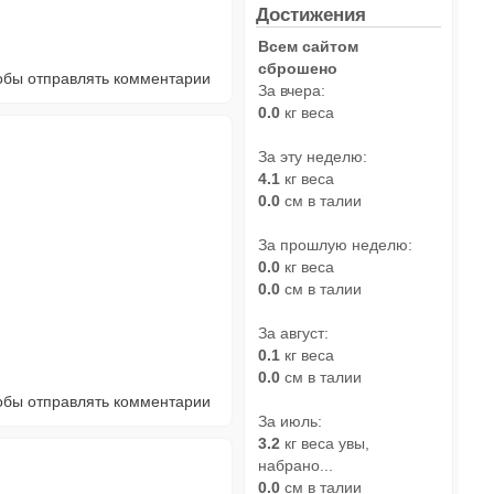
Достижения
Всем сайтом
сброшено
тобы отправлять комментарии
За вчера:
0.0
кг веса
За эту неделю:
4.1
кг веса
0.0
см в талии
За прошлую неделю:
0.0
кг веса
0.0
см в талии
За август:
0.1
кг веса
0.0
см в талии
тобы отправлять комментарии
За июль:
3.2
кг веса увы,
набрано...
0.0
см в талии