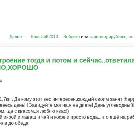
Далее...
Блог ЛиК2013
Войдите
или
зарегистрируйтесь
, ч
троение тогда и потом и сейчас..ответил
НО,ХОРОШО
д
1,7кг... Да кому этот вес интересен,каждый своим занят :hap
еесь день!!! Завидуйте молча,я на диете! День углеводный
м...да с квасом..я люблю квас!)
й икрой и лаваш и чай и кофе и просто вода...что ещё на ра
ила до обеда.