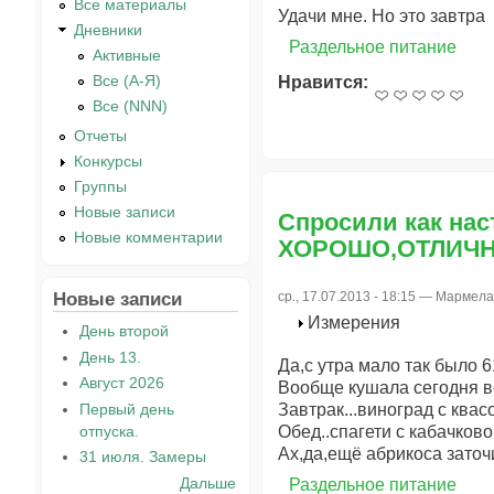
Все материалы
Удачи мне. Но это завтра
Дневники
Раздельное питание
Активные
Все (А-Я)
Нравится:
Все (NNN)
Отчеты
Конкурсы
Группы
Новые записи
Спросили как нас
Новые комментарии
ХОРОШО,ОТЛИЧ
Новые записи
ср., 17.07.2013 - 18:15 —
Мармела
Измерения
День второй
День 13.
Да,с утра мало так было 6
Август 2026
Вообще кушала сегодня ве
Первый день
Завтрак...виноград с квасо
отпуска.
Обед..спагети с кабачково
Ах,да,ещё абрикоса заточ
31 июля. Замеры
Дальше
Раздельное питание