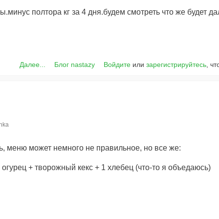
ы.минус полтора кг за 4 дня.будем смотреть что же будет да
Далее...
Блог nastazy
Войдите
или
зарегистрируйтесь
, ч
shka
, меню может немного не правильное, но все же:
огурец + творожный кекс + 1 хлебец (что-то я объедаюсь)