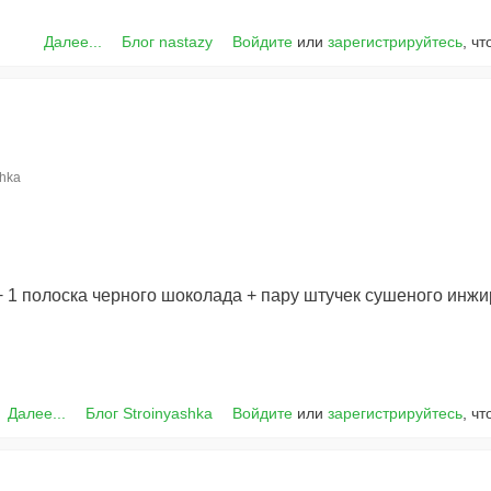
Далее...
Блог nastazy
Войдите
или
зарегистрируйтесь
, ч
shka
 + 1 полоска черного шоколада + пару штучек сушеного инж
Далее...
Блог Stroinyashka
Войдите
или
зарегистрируйтесь
, ч