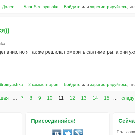
Далее...
Блог Stroinyashka
Войдите
или
зарегистрируйтесь
, ч
я))
hka
дет вниз, но я так же решила померить сантиметры, а они ухо
Stroinyashka
2 комментария
Войдите
или
зарегистрируйтесь
, ч
ущая
…
7
8
9
10
11
12
13
14
15
…
следу
Присоединяйся!
Сейча
Пользова