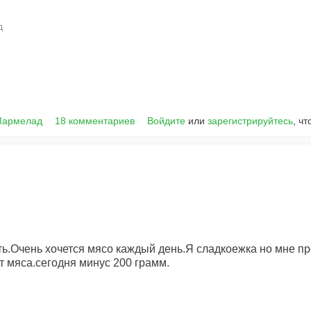
д
Мармелад
18 комментариев
Войдите
или
зарегистрируйтесь
, ч
ть.Очень хочется мясо каждый день.Я сладкоежка но мне пр
от мяса.сегодня минус 200 грамм.