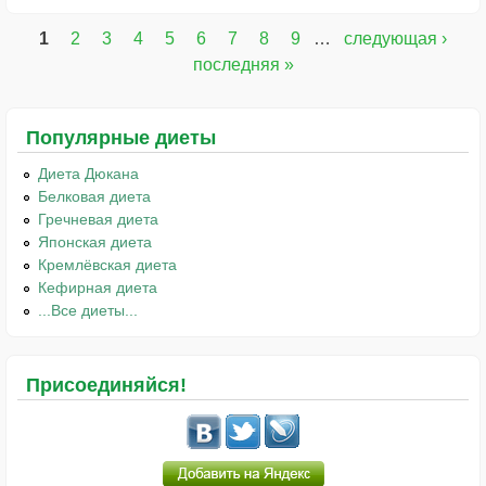
1
2
3
4
5
6
7
8
9
…
следующая ›
Страницы
последняя »
Популярные диеты
Диета Дюкана
Белковая диета
Гречневая диета
Японская диета
Кремлёвская диета
Кефирная диета
...Все диеты...
Присоединяйся!