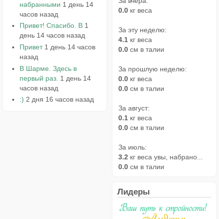
За вчера:
набранными
1 день 14
0.0
кг веса
часов назад
Привет! Спасибо. В
1
За эту неделю:
день 14 часов назад
4.1
кг веса
Привет
1 день 14 часов
0.0
см в талии
назад
В Шарме. Здесь в
За прошлую неделю:
первый раз.
1 день 14
0.0
кг веса
часов назад
0.0
см в талии
:)
2 дня 16 часов назад
За август:
0.1
кг веса
0.0
см в талии
За июль:
3.2
кг веса увы, набрано...
0.0
см в талии
Лидеры