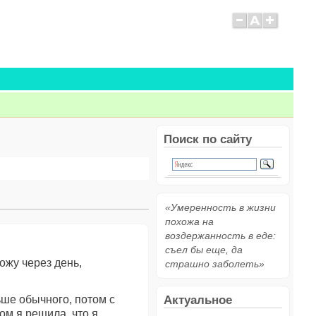
Поиск по сайту
«Умеренность в жизни
похожа на
воздержанность в еде:
съел бы еще, да
ожу через день,
страшно заболеть»
Актуальное
ьше обычного, потом с
ом я решила, что я