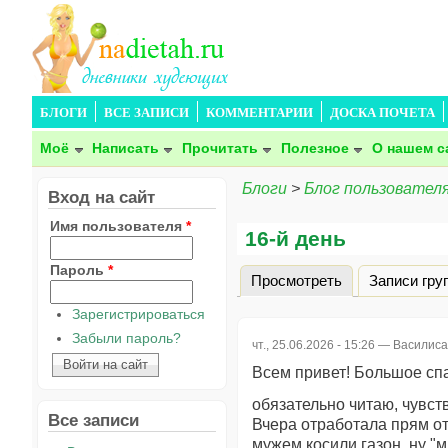
БЛОГИ
ВСЕ ЗАПИСИ
КОММЕНТАРИИ
ДОСКА ПОЧЕТА
Моё
Написать
Прочитать
Полезное
О нашем с
Блоги
>
Блог пользовател
Вход на сайт
Имя пользователя
*
16-й день
Пароль
*
Просмотреть
(активная вкла
Записи гру
Главные вкладки
Зарегистрироваться
Забыли пароль?
чт., 25.06.2026 - 15:26 —
Василис
Всем привет! Большое спа
обязательно читаю, чувств
Все записи
Вчера отработала прям от
мужем косили газон, ну "м