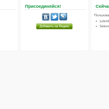
Присоединяйся!
Сейча
Пользова
zulen
Selen