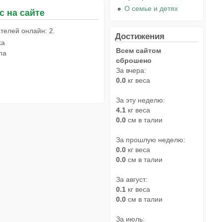
О семье и детях
с на сайте
телей онлайн: 2.
Достижения
ka
Всем сайтом
na
сброшено
За вчера:
0.0
кг веса
За эту неделю:
4.1
кг веса
0.0
см в талии
За прошлую неделю:
0.0
кг веса
0.0
см в талии
За август:
0.1
кг веса
0.0
см в талии
За июль: