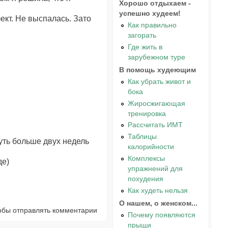
Хорошо отдыхаем -
.
успешно худеем!
фект. Не выспалась. Зато
Как правильно
загорать
Где жить в
зарубежном туре
В помощь худеющим
Как убрать живот и
бока
Жиросжигающая
тренировка
Рассчитать ИМТ
Таблицы
чуть больше двух недель
калорийности
Комплексы
де)
упражнений для
похудения
Как худеть нельзя
О нашем, о женском...
тобы отправлять комментарии
Почему появляются
прыщи