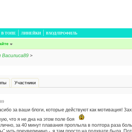
В ТОПЕ
ЛИНЕЙКИ
ВХОД/ПРОФИЛЬ
айте
я Василиса89
>
дка)
ппы
Участники
а89
сибо за ваши блоги, которые действуют как мотивация! Зах
ую, что я не дна на этом поле боя
лично, за 40 минут плавания проплыла в полтора раза бол
ы" чуть преувеличино - я там просто на подхвате была. Пот