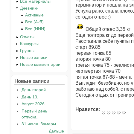
Все материалы
терминатор и пошла на эл
Дневники
Уснула рано, спала плохо,
Активные
сегодня отвес :)
Все (А-Я)
Все (NNN)
Общий отвес 3,35 кг
Еще полтора кг до первой
Отчеты
Расставила себе пункты п
Конкурсы
старт 89,85
Группы
первая точка 85
Новые записи
вторая точка 80
Новые комментарии
третья точка 75 - реалис
чертвертая точка 70
пятая точка 67-68 - мечта
Новые записи
Выглядит безобидно, но я
работаю над собой, с пе
День второй
Сегодня отдых от трениров
День 13.
Август 2026
Нравится:
Первый день
отпуска.
31 июля. Замеры
Дальше