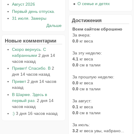
О семье и детях
Август 2026
Первый день отпуска.
31 июля. Замеры
Достижения
Дальше
Всем сайтом сброшено
За вчера:
Новые комментарии
0.0
кг веса
Скоро вернусь. С
За эту неделю:
набранными
2 дня 14
4.1
кг веса
часов назад
0.0
см в талии
Привет! Спасибо. В
2
дня 14 часов назад
За прошлую неделю:
Привет
2 дня 14 часов
0.0
кг веса
назад
0.0
см в талии
В Шарме. Здесь в
первый раз.
2 дня 14
За август:
часов назад
0.1
кг веса
0.0
см в талии
:)
3 дня 16 часов назад
За июль:
3.2
кг веса увы, набрано...