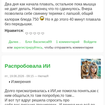
Два дня как начала плавать, остальное пока мышца
не дает делать. Наконец что-то сдвинулось. Вчера
позволила себе свинину терияки с лапшой, общий
калораж блюда 750
Но я до этого 40 минут плавала
без передышки.
Нравится:
Далее...
Блог Василиса89
1 комментарий
Войдите
или
зарегистрируйтесь
, чтобы отправлять комментарии
Распробовала ИИ
пт., 19.06.2026 - 09:15 —
НюткаЯ
Измерения
Долго присматривалась к ИИ,не помогла понять,как с
ним общаться,то там попробую,то там...
И вот тут вдруг решила спросить про
себя,вес,питание,тренировки...И прикол,мне всё по