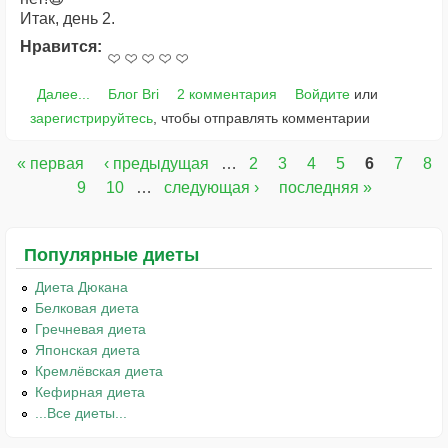
Итак, день 2.
Нравится:
Далее...
Блог Bri
2 комментария
Войдите
или
зарегистрируйтесь
, чтобы отправлять комментарии
« первая
‹ предыдущая
…
2
3
4
5
6
7
8
Страницы
9
10
…
следующая ›
последняя »
Популярные диеты
Диета Дюкана
Белковая диета
Гречневая диета
Японская диета
Кремлёвская диета
Кефирная диета
...Все диеты...