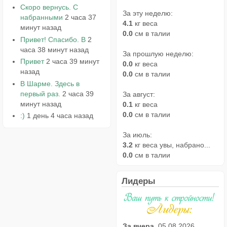
Скоро вернусь. С
За эту неделю:
набранными
2 часа 37
4.1
кг веса
минут назад
0.0
см в талии
Привет! Спасибо. В
2
часа 38 минут назад
За прошлую неделю:
Привет
2 часа 39 минут
0.0
кг веса
назад
0.0
см в талии
В Шарме. Здесь в
первый раз.
2 часа 39
За август:
минут назад
0.1
кг веса
0.0
см в талии
:)
1 день 4 часа назад
За июль:
3.2
кг веса увы, набрано...
0.0
см в талии
Лидеры
За вчера,
05.08.2026