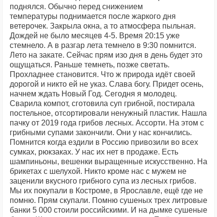
поднялся. Обычно перед снижением
температуры поднимается после жаркого дня
ветерочек. Закрыла окна, а то атмосфера пыльная.
Дождей не было месяцев 4-5. Время 20:15 уже
стемнело. А в разгар лета темнело в 9:30 помнится.
Лето на закате. Сейчас прям изо дня в день будет это
ощущаться. Раньше темнеть, позже светать.
Прохладнее становится. Что ж природа идёт своей
дорогой и никто ей не указ. Слава богу. Придет осень,
начнем ждать Новый Год. Сегодня я молодец.
Сварила компот, сготовила суп грибной, постирала
постельное, отсортировали ненужный пластик. Нашла
пачку от 2019 года грибов лесных. Ассорти. На этом с
грибными супами закончили. Они у нас кончились.
Помнится когда ездили в Россию привозили во всех
сумках, рюкзаках. У нас их нет в продаже. Есть
шампиньоны, вешенки выращенные искусственно. На
брикетах с шелухой. Никто кроме нас с мужем не
заценили вкусного грибного супа из лесных грибов.
Мы их покупали в Костроме, в Ярославле, ещё где не
помню. Прям скупали. Помню сушеных трех литровые
банки 5 000 стоили российскими. И на дымке сушеные