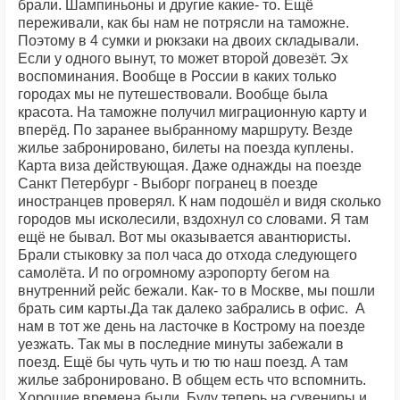
брали. Шампиньоны и другие какие- то. Ещё
переживали, как бы нам не потрясли на таможне.
Поэтому в 4 сумки и рюкзаки на двоих складывали.
Если у одного вынут, то может второй довезёт. Эх
воспоминания. Вообще в России в каких только
городах мы не путешествовали. Вообще была
красота. На таможне получил миграционную карту и
вперёд. По заранее выбранному маршруту. Везде
жилье забронировано, билеты на поезда куплены.
Карта виза действующая. Даже однажды на поезде
Санкт Петербург - Выборг погранец в поезде
иностранцев проверял. К нам подошёл и видя сколько
городов мы исколесили, вздохнул со словами. Я там
ещё не бывал. Вот мы оказывается авантюристы.
Брали стыковку за пол часа до отхода следующего
самолёта. И по огромному аэропорту бегом на
внутренний рейс бежали. Как- то в Москве, мы пошли
брать сим карты.Да так далеко забрались в офис. А
нам в тот же день на ласточке в Кострому на поезде
уезжать. Так мы в последние минуты забежали в
поезд. Ещё бы чуть чуть и тю тю наш поезд. А там
жилье забронировано. В общем есть что вспомнить.
Хорошие времена были. Буду теперь на сувениры и