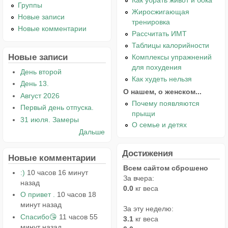
Как убрать живот и бока
Группы
Жиросжигающая
Новые записи
тренировка
Новые комментарии
Рассчитать ИМТ
Таблицы калорийности
Новые записи
Комплексы упражнений
для похудения
День второй
Как худеть нельзя
День 13.
О нашем, о женском...
Август 2026
Почему появляются
Первый день отпуска.
прыщи
31 июля. Замеры
О семье и детях
Дальше
Достижения
Новые комментарии
Всем сайтом сброшено
:)
10 часов 16 минут
За вчера:
назад
0.0
кг веса
О привет .
10 часов 18
минут назад
За эту неделю:
Спасибо😘
11 часов 55
3.1
кг веса
минут назад