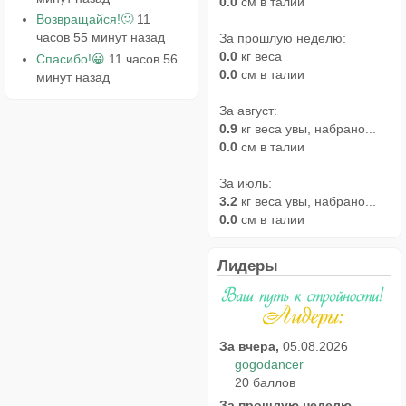
0.0
см в талии
Возвращайся!🙂
11
часов 55 минут назад
За прошлую неделю:
0.0
кг веса
Спасибо!😀
11 часов 56
0.0
см в талии
минут назад
За август:
0.9
кг веса увы, набрано...
0.0
см в талии
За июль:
3.2
кг веса увы, набрано...
0.0
см в талии
Лидеры
За вчера,
05.08.2026
gogodancer
20 баллов
За прошлую неделю