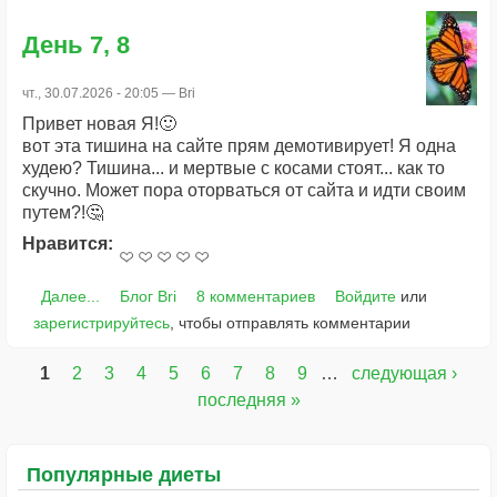
День 7, 8
чт., 30.07.2026 - 20:05 —
Bri
Привет новая Я!🙂
вот эта тишина на сайте прям демотивирует! Я одна
худею? Тишина... и мертвые с косами стоят... как то
скучно. Может пора оторваться от сайта и идти своим
путем?!🤔
Нравится:
Далее...
Блог Bri
8 комментариев
Войдите
или
зарегистрируйтесь
, чтобы отправлять комментарии
1
2
3
4
5
6
7
8
9
…
следующая ›
Страницы
последняя »
Популярные диеты