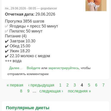
пн., 29.06.2026 - 08:05 —
gogodancer
Отчетная дата:
29.06.2026
Прогулка 3856 шагов
✅ Ягодицы + пресс 50 минут
✅ Пилатес 50 минут
Питание (4)
✔️ Завтрак 10.30
✔️ Обед 15.00
✔️ Ужин 18.20
✔️ 22.10 молоко с медом
+++ вода
Далее...
Войдите
или
зарегистрируйтесь
, чтобы
отправлять комментарии
« первая
‹ предыдущая
1
2
3
4
5
6
7
Страницы
8
9
…
следующая ›
последняя »
Популярные диеты