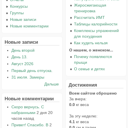
Жиросжигающая
Конкурсы
тренировка
Группы
Рассчитать ИМТ
Новые записи
Таблицы калорийности
Новые комментарии
Комплексы упражнений
для похудения
Новые записи
Как худеть нельзя
О нашем, о женском...
День второй
Почему появляются
День 13.
прыщи
Август 2026
О семье и детях
Первый день отпуска.
31 июля. Замеры
Дальше
Достижения
Всем сайтом сброшено
Новые комментарии
За вчера:
0.0
кг веса
Скоро вернусь. С
набранными
2 дня 20
За эту неделю:
часов назад
4.1
кг веса
Привет! Спасибо. В
2
0.0
см в талии