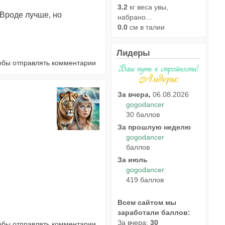
3.2
кг веса увы,
 Вроде лучше, но
набрано...
0.0
см в талии
Лидеры
тобы отправлять комментарии
За вчера,
06.08.2026
gogodancer
30 баллов
За прошлую неделю
gogodancer
баллов
За июль
gogodancer
419 баллов
Всем сайтом мы
заработали баллов:
За вчера:
30
тобы отправлять комментарии