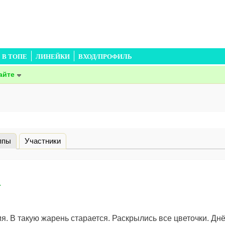
В ТОПЕ
ЛИНЕЙКИ
ВХОД/ПРОФИЛЬ
айте
ппы
(активная вкладка)
Участники
а
ия. В такую жарень старается. Раскрылись все цветочки. Днё