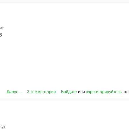
er
6
Далее...
3 комментария
Войдите
или
зарегистрируйтесь
, ч
Жук