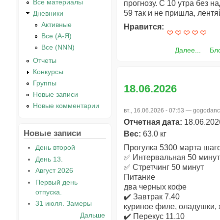
Все материалы
прогнозу. С 10 утра без н
59 так и не пришла, лент
Дневники
Активные
Нравится:
Все (А-Я)
Все (NNN)
Далее...
Бло
Отчеты
Конкурсы
Группы
18.06.2026
Новые записи
Новые комментарии
вт., 16.06.2026 - 07:53 —
gogodanc
Отчетная дата:
18.06.202
Новые записи
Вес:
63.0 кг
День второй
Прогулка 5300 марта шаг
✅ Интервальная 50 минут
День 13.
✅ Стретчинг 50 минут
Август 2026
Питание
Первый день
два черных кофе
отпуска.
✔️ Завтрак 7.40
31 июля. Замеры
куриное филе, оладушки,
Дальше
✔️ Перекус 11.10