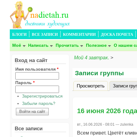
БЛОГИ
ВСЕ ЗАПИСИ
КОММЕНТАРИИ
ДОСКА ПОЧЕТА
Моё
Написать
Прочитать
Полезное
О нашем с
Мой 4 завтрак.
>
Вход на сайт
Имя пользователя
*
Записи группы
Пароль
*
Просмотреть
Записи гру
Главные вкладки
Зарегистрироваться
Забыли пароль?
16 июня 2026 год
вт., 16.06.2026 - 08:01 —
zulenka
Все записи
Всем привет. Цветёт клив