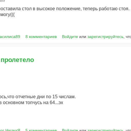
а89
оставила стол в высокое положение, теперь работаю стоя.
могу(((
Василиса89
8 комментариев
Войдите
или
зарегистрируйтесь
, ч
 пролетело
ось,что отчетные дни по 15 числам.
в основном топчусь на 64...эх
ог НюткаЯ
5 комментариев
Войдите
или
зарегистрируйтесь
, ч