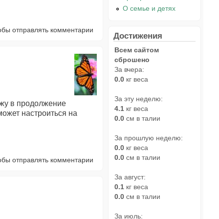
О семье и детях
тобы отправлять комментарии
Достижения
Всем сайтом
сброшено
За вчера:
0.0
кг веса
За эту неделю:
ожу в продолжение
4.1
кг веса
может настроиться на
0.0
см в талии
За прошлую неделю:
0.0
кг веса
0.0
см в талии
тобы отправлять комментарии
За август:
0.1
кг веса
0.0
см в талии
За июль: