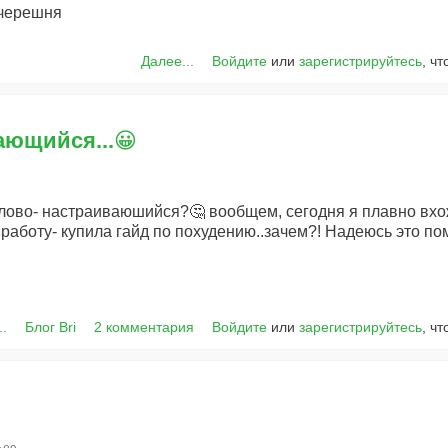
 черешня
Далее...
Войдите
или
зарегистрируйтесь
, ч
ающийся...😀
 слово- настраиваюшийся?🤔 вообщем, сегодня я плавно вх
 работу- купила гайд по похудению..зачем?! Надеюсь это по
..
Блог Bri
2 комментария
Войдите
или
зарегистрируйтесь
, ч