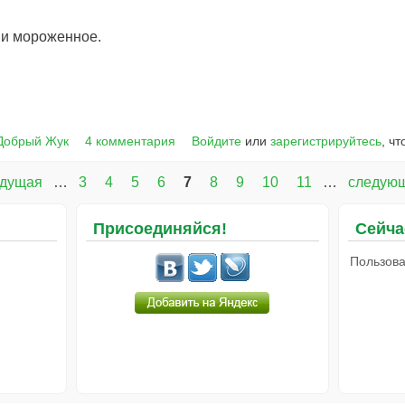
а и мороженное.
.
Добрый Жук
4 комментария
Войдите
или
зарегистрируйтесь
, ч
ыдущая
…
3
4
5
6
7
8
9
10
11
…
следующ
Присоединяйся!
Сейча
Пользова