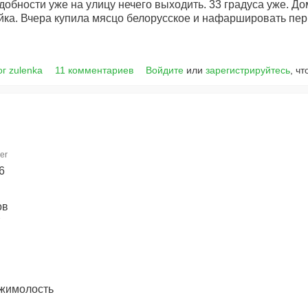
адобности уже на улицу нечего выходить. 33 градуса уже. До
яйка. Вчера купила мясцо белорусское и нафаршировать пер
г zulenka
11 комментариев
Войдите
или
зарегистрируйтесь
, ч
er
6
ов
 жимолость