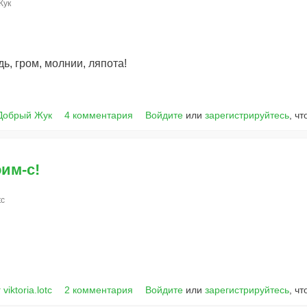
Жук
, гром, молнии, ляпота!
Добрый Жук
4 комментария
Войдите
или
зарегистрируйтесь
, ч
оим-с!
tc
 viktoria.lotc
2 комментария
Войдите
или
зарегистрируйтесь
, ч