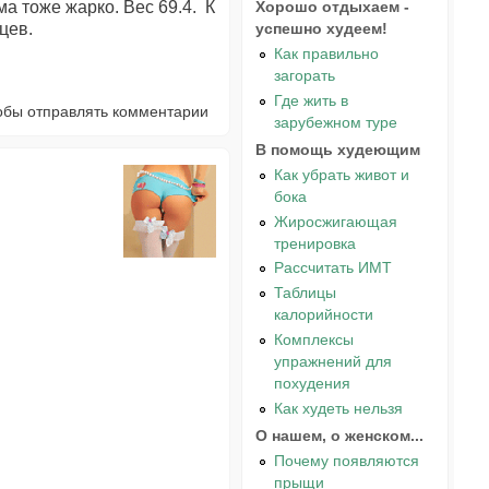
ма тоже жарко. Вес 69.4. К
Хорошо отдыхаем -
цев.
успешно худеем!
Как правильно
загорать
Где жить в
тобы отправлять комментарии
зарубежном туре
В помощь худеющим
Как убрать живот и
бока
Жиросжигающая
тренировка
Рассчитать ИМТ
Таблицы
калорийности
Комплексы
упражнений для
похудения
Как худеть нельзя
О нашем, о женском...
Почему появляются
прыщи