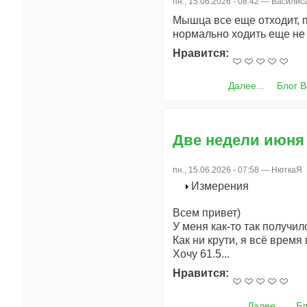
пн., 15.06.2026 - 08:42 —
Василис
Мышца все еще отходит, п
нормально ходить еще не 
Нравится:
Далее...
Блог 
Две недели июня
пн., 15.06.2026 - 07:58 —
НюткаЯ
Измерения
Всем привет)
У меня как-то так получил
Как ни крути, я всё время 
Хочу 61.5...
Нравится:
Далее...
Бл