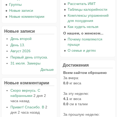
Рассчитать ИМТ
Группы
Таблицы калорийности
Новые записи
Комплексы упражнений
Новые комментарии
для похудения
Как худеть нельзя
Новые записи
О нашем, о женском...
День второй
Почему появляются
прыщи
День 13.
О семье и детях
Август 2026
Первый день отпуска.
31 июля. Замеры
Достижения
Дальше
Всем сайтом сброшено
За вчера:
Новые комментарии
0.0
кг веса
Скоро вернусь. С
За эту неделю:
набранными
2 дня 2
4.1
кг веса
часа назад
0.0
см в талии
Привет! Спасибо. В
2
дня 2 часа назад
За прошлую неделю: