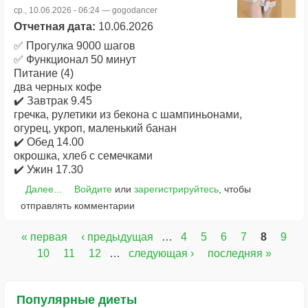
ср., 10.06.2026 - 06:24 —
gogodancer
Отчетная дата:
10.06.2026
✅ Прогулка 9000 шагов
✅ Функционал 50 минут
Питание (4)
два черных кофе
✔️ Завтрак 9.45
гречка, рулетики из бекона с шампиньонами,
огурец, укроп, маленький банан
✔️ Обед 14.00
окрошка, хлеб с семечками
✔️ Ужин 17.30
Далее...
Войдите
или
зарегистрируйтесь
, чтобы
отправлять комментарии
« первая
‹ предыдущая
…
4
5
6
7
8
9
Страницы
10
11
12
…
следующая ›
последняя »
Популярные диеты