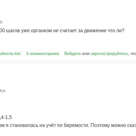
tc
00 шагов уже организм не считает за движение что ли?
iktoria.lotc
6 комментариев
Войдите
или
зарегистрируйтесь
, ч
Жук
,4-1,5
ом я становилась на учёт по беремости. Поэтому можно сказ