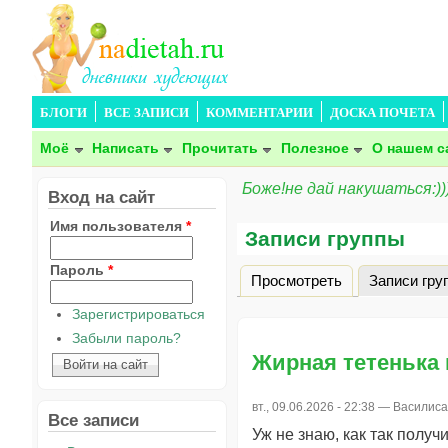
БЛОГИ
ВСЕ ЗАПИСИ
КОММЕНТАРИИ
ДОСКА ПОЧЕТА
Моё
Написать
Прочитать
Полезное
О нашем с
Боже!не дай накушаться:))
Вход на сайт
Имя пользователя
*
Записи группы
Пароль
*
Просмотреть
Записи гру
Главные вкладки
Зарегистрироваться
Забыли пароль?
Жирная тетенька 
вт., 09.06.2026 - 22:38 —
Василис
Все записи
Уж не знаю, как так получ