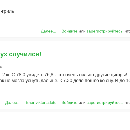
-гриль
Далее...
Войдите
или
зарегистрируйтесь
, ч
Вжух случился!
tc
2 кг. С 78,0 увидеть 76,8 - это очень сильно другие цифры!
ак не могла уснуть дальше. К 7.30 дело пошло ко сну. И до 1
Далее...
Блог viktoria.lotc
Войдите
или
зарегистрируйтесь
, ч