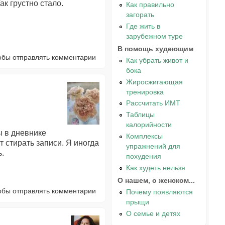
ак грустно стало.
Как правильно
загорать
Где жить в
зарубежном туре
В помощь худеющим
тобы отправлять комментарии
Как убрать живот и
бока
Жиросжигающая
тренировка
Рассчитать ИМТ
Таблицы
калорийности
ы в дневнике
Комплексы
 стирать записи. Я иногда
упражнений для
ь.
похудения
Как худеть нельзя
О нашем, о женском...
тобы отправлять комментарии
Почему появляются
прыщи
О семье и детях