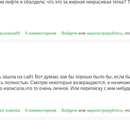
ом лифте и обалдела: что это за жирная некрасивая тетка? Т
Василиса89
6 комментариев
Войдите
или
зарегистрируйтесь
, ч
ь зашла на сайт. Вот думаю, как бы хорошо было бы, если б
ь полностью. Смотрю некоторые возвращаются, и начинают
о написала,что то очень личное. Или переписку с кем нибуд
лог zulenka
6 комментариев
Войдите
или
зарегистрируйтесь
, ч