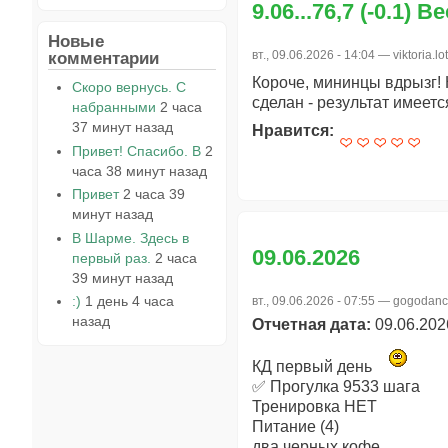
9.06...76,7 (-0.1) В
Новые
комментарии
вт., 09.06.2026 - 14:04 —
viktoria.lo
Короче, мининцы вдрызг! Н
Скоро вернусь. С
сделан - результат имеетс
набранными
2 часа
37 минут назад
Нравится:
Привет! Спасибо. В
2
часа 38 минут назад
Привет
2 часа 39
минут назад
В Шарме. Здесь в
09.06.2026
первый раз.
2 часа
39 минут назад
:)
1 день 4 часа
вт., 09.06.2026 - 07:55 —
gogodanc
назад
Отчетная дата:
09.06.202
КД первый день
✅ Прогулка 9533 шага
Тренировка НЕТ
Питание (4)
два черных кофе