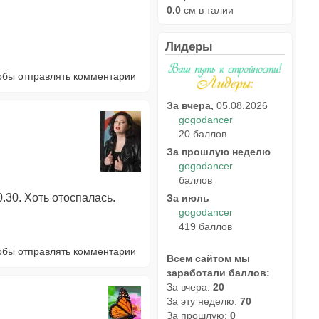
0.0
см в талии
Лидеры
тобы отправлять комментарии
За вчера,
05.08.2026
gogodancer
20 баллов
За прошлую неделю
gogodancer
баллов
0.30. Хоть отоспалась.
За июль
gogodancer
419 баллов
тобы отправлять комментарии
Всем сайтом мы
заработали баллов:
За вчера:
20
За эту неделю:
70
За прошлую:
0