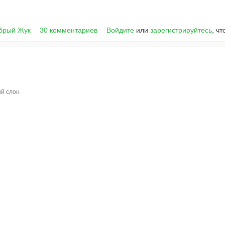
брый Жук
30 комментариев
Войдите
или
зарегистрируйтесь
, ч
й слон