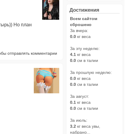
Достижения
Всем сайтом
сброшено
тырь)) Но план
За вчера:
0.0
кг веса
За эту неделю:
тобы отправлять комментарии
4.1
кг веса
0.0
см в талии
За прошлую неделю:
0.0
кг веса
0.0
см в талии
За август:
0.1
кг веса
0.0
см в талии
За июль:
3.2
кг веса увы,
набрано...