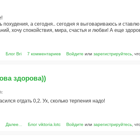
!
ь похудения, а сегодня.. сегодня я выговариваюсь и ставлю 
ний, хочу спокойствия, мира, счастья и любви! А еще здоро
.
Блог Bri
7 комментариев
Войдите
или
зарегистрируйтесь
, ч
Снова здорова))
tc
асился отдать 0,2. Ух, сколько терпения надо!
Далее...
Блог viktoria.lotc
Войдите
или
зарегистрируйтесь
, ч