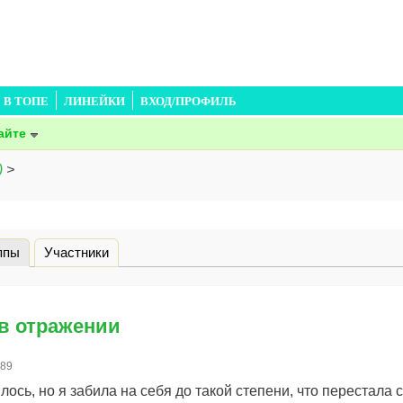
В ТОПЕ
ЛИНЕЙКИ
ВХОД/ПРОФИЛЬ
айте
)
>
ппы
(активная вкладка)
Участники
в отражении
а89
илось, но я забила на себя до такой степени, что перестала