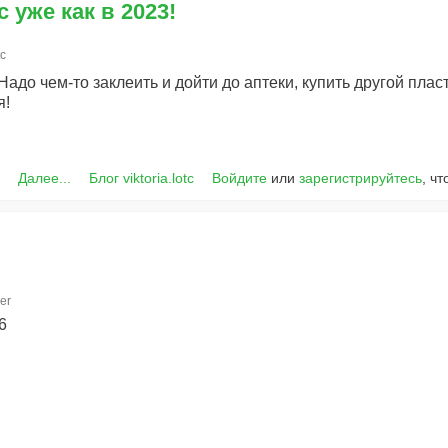
ес уже как в 2023!
tc
адо чем-то заклеить и дойти до аптеки, купить другой плас
я!
Далее...
Блог viktoria.lotc
Войдите
или
зарегистрируйтесь
, ч
er
6