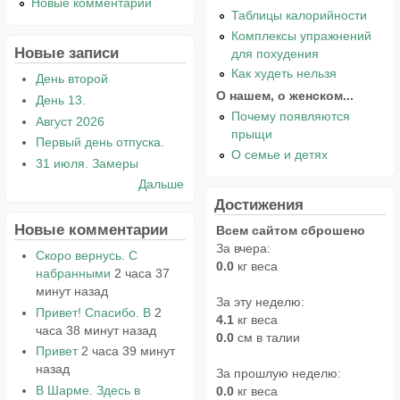
Новые комментарии
Таблицы калорийности
Комплексы упражнений
Новые записи
для похудения
Как худеть нельзя
День второй
О нашем, о женском...
День 13.
Почему появляются
Август 2026
прыщи
Первый день отпуска.
О семье и детях
31 июля. Замеры
Дальше
Достижения
Новые комментарии
Всем сайтом сброшено
За вчера:
Скоро вернусь. С
0.0
кг веса
набранными
2 часа 37
минут назад
За эту неделю:
Привет! Спасибо. В
2
4.1
кг веса
часа 38 минут назад
0.0
см в талии
Привет
2 часа 39 минут
назад
За прошлую неделю:
В Шарме. Здесь в
0.0
кг веса