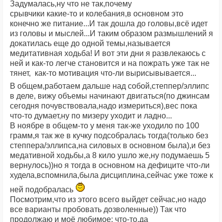
Задумалась,ну что не так,почему
срывчики какие-то и колебания,в основном это
конечно же питание...И так дошла до головы,всё идет
из головы и мыслей...И таким образом размышлений я
докатилась еще до одной темы,называется
медитативная ходьба! И вот эти дни я развлекаюсь с
ней и как-то легче становится и на пожрать уже так не
тянет, как-то мотивация что-ли вырисывывается...
В общем,работаем дальше над собой,степпер/эллипс
в деле, вижу объемы начинают двигаться(по джинсам
сегодня почувствовала,надо измериться),вес пока
что-то думает,ну по мизеру уходит и ладно...
В ноябре в общем-то у меня так-же уходило по 100
грамм,я так же в кучку подсобралась тогда(только без
степпера/эллипса,на силовых в основном была),и без
медативной ходьбы,а 8 кило ушло же,ну подумаешь 5
вернулось))но я тогда в основном на дефиците что-ли
худела,вспомнила,была дисциплина,сейчас уже тоже к
ней подобралась
Посмотрим,что из этого всего выйдет сейчас,но надо
все варианты пробовать дозволенные)) Так что
продолжаю и моё любимое: что-то,да