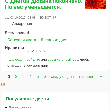
С диетой Дюкана покончено.
Но вес уменьшается.
ср., 03.10.2012 - 23:08 —
НУ ВОТ И Я
Измерения
Всем привет!
Белковая диета
Дневники диет
Нравится:
Далее...
Войдите
или
зарегистрируйтесь
, чтобы
отправлять комментарии
1
2
3
4
5
6
следующая ›
последняя »
Страницы
Популярные диеты
Диета Дюкана