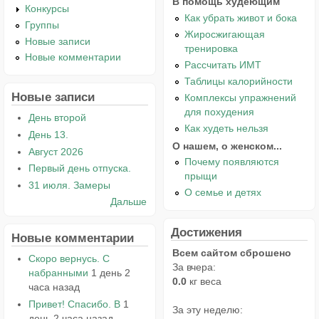
В помощь худеющим
Конкурсы
Как убрать живот и бока
Группы
Жиросжигающая
Новые записи
тренировка
Новые комментарии
Рассчитать ИМТ
Таблицы калорийности
Новые записи
Комплексы упражнений
для похудения
День второй
Как худеть нельзя
День 13.
О нашем, о женском...
Август 2026
Почему появляются
Первый день отпуска.
прыщи
31 июля. Замеры
О семье и детях
Дальше
Достижения
Новые комментарии
Всем сайтом сброшено
Скоро вернусь. С
За вчера:
набранными
1 день 2
0.0
кг веса
часа назад
Привет! Спасибо. В
1
За эту неделю:
день 2 часа назад