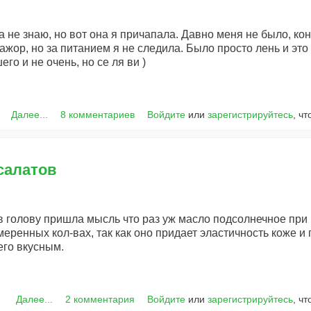
ма не знаю, но вот она я причапала. Давно меня не было, кон
жор, но за питанием я не следила. Было просто лень и это 
го и не очень, но се ля ви )
Далее...
8 комментариев
Войдите
или
зарегистрируйтесь
, ч
салатов
в голову пришла мысль что раз уж масло подсолнечное при
еренных кол-вах, так как оно придает эластичность коже и
его вкусным.
Далее...
2 комментария
Войдите
или
зарегистрируйтесь
, ч