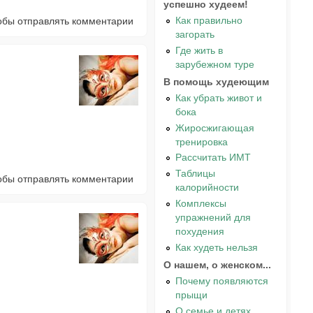
успешно худеем!
Как правильно
тобы отправлять комментарии
загорать
Где жить в
зарубежном туре
В помощь худеющим
Как убрать живот и
бока
Жиросжигающая
тренировка
Рассчитать ИМТ
Таблицы
тобы отправлять комментарии
калорийности
Комплексы
упражнений для
похудения
Как худеть нельзя
О нашем, о женском...
Почему появляются
прыщи
О семье и детях