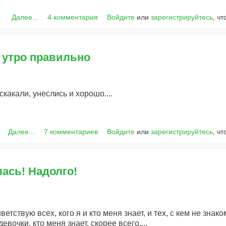
Далее...
4 комментария
Войдите
или
зарегистрируйтесь
, ч
м утро правильно
какали, унеслись и хорошо....
Далее...
7 комментариев
Войдите
или
зарегистрируйтесь
, ч
лась! Надолго!
ветствую всех, кого я и кто меня знает, и тех, с кем не знак
евочки, кто меня знает, скорее всего....