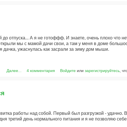
до отпуска... А я не готоффф. И знаете, очень плохо что не
у открыли мы с мамой дачи свои, а там у меня в доме больш
 дачка, ужаснулась как засрали за зиму дом мыши.
Далее...
4 комментария
Войдите
или
зарегистрируйтесь
, ч
ся
 витка работы над собой. Первый был разгрузкой - удачно. 
ня третий день нормального питания и я не позволяю себе