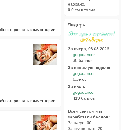
набрано...
0.0
см в талии
Лидеры
тобы отправлять комментарии
За вчера,
06.08.2026
gogodancer
30 баллов
За прошлую неделю
gogodancer
баллов
За июль
gogodancer
419 баллов
тобы отправлять комментарии
Всем сайтом мы
заработали баллов:
За вчера:
30
За эту неделю:
70