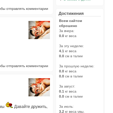
тобы отправлять комментарии
Достижения
Всем сайтом
сброшено
За вчера:
0.0
кг веса
За эту неделю:
4.1
кг веса
0.0
см в талии
тобы отправлять комментарии
За прошлую неделю:
0.0
кг веса
0.0
см в талии
За август:
0.1
кг веса
0.0
см в талии
омы
Давайте дружить,
За июль:
3.2
кг веса увы,