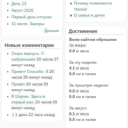
Почему появляются
День 13.
прыщи
Август 2026
О семье и детях
Первый день отпуска.
31 июля. Замеры
Дальше
Достижения
Всем сайтом сброшено
Новые комментарии
За вчера:
0.0
кг веса
Скоро вернусь. С
набранными
20 часов 37
За эту неделю:
минут назад
4.1
кг веса
Привет! Спасибо. В
20
0.0
см в талии
часов 38 минут назад
Привет
20 часов 39
За прошлую неделю:
минут назад
0.0
кг веса
В Шарме. Здесь в
0.0
см в талии
первый раз.
20 часов 39
минут назад
За август:
0.1
кг веса
:)
1 день 22 часа назад
0.0
см в талии