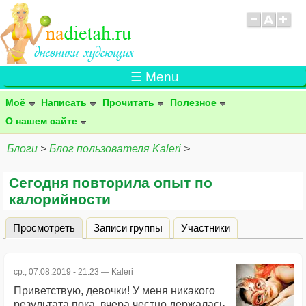
☰ Menu
Моё
Написать
Прочитать
Полезное
О нашем сайте
Блоги
>
Блог пользователя Kaleri
>
Сегодня повторила опыт по
калорийности
Просмотреть
(активная вкладка)
Записи группы
Участники
Главные вкладки
ср., 07.08.2019 - 21:23 —
Kaleri
Приветствую, девочки! У меня никакого
результата пока, вчера честно держалась