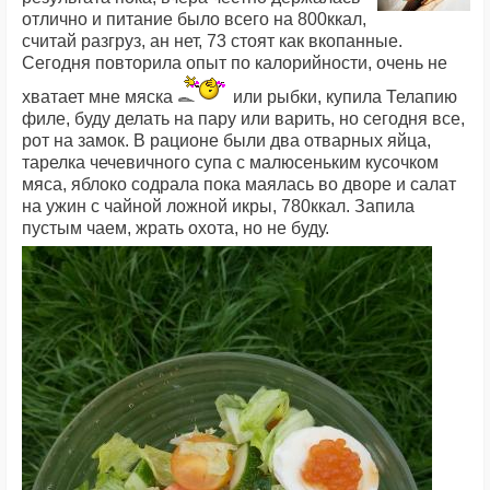
отлично и питание было всего на 800ккал,
считай разгруз, ан нет, 73 стоят как вкопанные.
Сегодня повторила опыт по калорийности, очень не
хватает мне мяска
или рыбки, купила Телапию
филе, буду делать на пару или варить, но сегодня все,
рот на замок. В рационе были два отварных яйца,
тарелка чечевичного супа с малюсеньким кусочком
мяса, яблоко содрала пока маялась во дворе и салат
на ужин с чайной ложной икры, 780ккал. Запила
пустым чаем, жрать охота, но не буду.