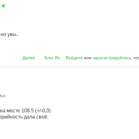
☀️
 но увы..
Далее...
Блог Bri
Войдите
или
зарегистрируйтесь
, ч
Жук
на месте 108.5 (+/-0,3)
орийность дала своё.