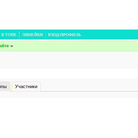
В ТОПЕ
ЛИНЕЙКИ
ВХОД/ПРОФИЛЬ
айте
ппы
(активная вкладка)
Участники