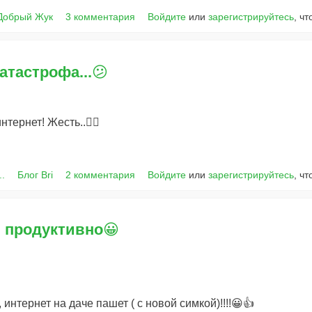
Добрый Жук
3 комментария
Войдите
или
зарегистрируйтесь
, ч
атастрофа...😕
ернет! Жесть..🤦‍♀️
..
Блог Bri
2 комментария
Войдите
или
зарегистрируйтесь
, ч
и продуктивно😀
 интернет на даче пашет ( с новой симкой)!!!!😀👍