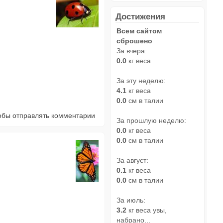
Достижения
Всем сайтом
сброшено
За вчера:
0.0
кг веса
За эту неделю:
4.1
кг веса
0.0
см в талии
тобы отправлять комментарии
За прошлую неделю:
0.0
кг веса
0.0
см в талии
За август:
0.1
кг веса
0.0
см в талии
За июль:
3.2
кг веса увы,
набрано...