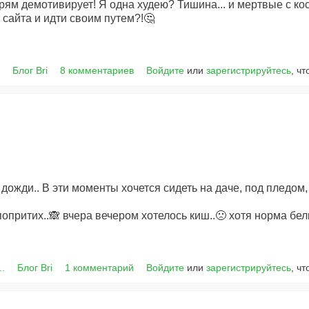
рям демотивирует! Я одна худею? Тишина... и мертвые с косам
 сайта и идти своим путем?!🤔
.
Блог Bri
8 комментариев
Войдите
или
зарегистрируйтесь
, ч
дожди.. В эти моменты хочется сидеть на даче, под пледом,
опритих..🙈 вчера вечером хотелось киш..🙁 хотя норма бе
..
Блог Bri
1 комментарий
Войдите
или
зарегистрируйтесь
, ч