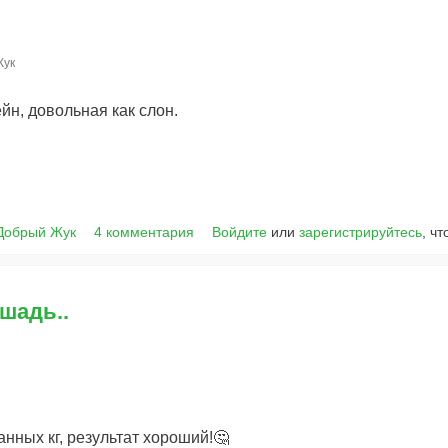
Жук
ейн, довольная как слон.
Добрый Жук
4 комментария
Войдите
или
зарегистрируйтесь
, ч
шадь..
нажранных кг, результат хороший!🤔