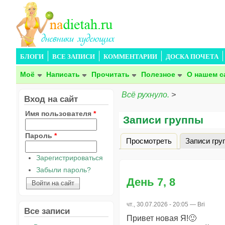
БЛОГИ
ВСЕ ЗАПИСИ
КОММЕНТАРИИ
ДОСКА ПОЧЕТА
Моё
Написать
Прочитать
Полезное
О нашем с
Всё рухнуло.
>
Вход на сайт
Имя пользователя
*
Записи группы
Пароль
*
Просмотреть
Записи гру
Главные вкладки
Зарегистрироваться
Забыли пароль?
День 7, 8
чт., 30.07.2026 - 20:05 —
Bri
Все записи
Привет новая Я!🙂