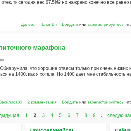
 отек, тк сегодня вес 67.5!😀 но нажрано конечно все равно 
Далее...
Блог Bri
Войдите
или
зарегистрируйтесь
, ч
улиточного марафона
а89
Обнаружила, что хорошие отвесы только при очень низких ка
ся на 1400, как я хотела. Но 1400 дает мне стабильность на
 Василиса89
2 комментария
Войдите
или
зарегистрируйтесь
, ч
едыдущая
1
2
3
4
5
6
7
8
9
…
следующая
Присоединяйся!
Сейча