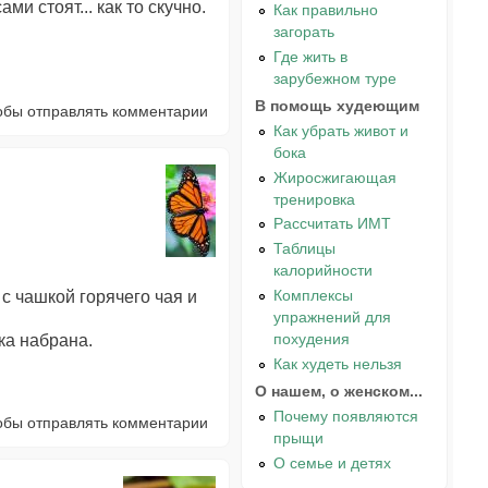
и стоят... как то скучно.
Как правильно
загорать
Где жить в
зарубежном туре
В помощь худеющим
тобы отправлять комментарии
Как убрать живот и
бока
Жиросжигающая
тренировка
Рассчитать ИМТ
Таблицы
калорийности
Комплексы
 с чашкой горячего чая и
упражнений для
похудения
лка набрана.
Как худеть нельзя
О нашем, о женском...
Почему появляются
тобы отправлять комментарии
прыщи
О семье и детях