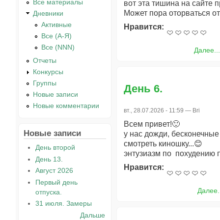
Все материалы
вот эта тишина на сайте п
Может пора оторваться от
Дневники
Активные
Нравится:
Все (А-Я)
Все (NNN)
Далее..
Отчеты
Конкурсы
Группы
День 6.
Новые записи
Новые комментарии
вт., 28.07.2026 - 11:59 —
Bri
Всем привет!🙂
Новые записи
у нас дожди, бесконечные 
смотреть киношку...😊
День второй
энтузиазм по похудению п
День 13.
Нравится:
Август 2026
Первый день
Далее.
отпуска.
31 июля. Замеры
Дальше