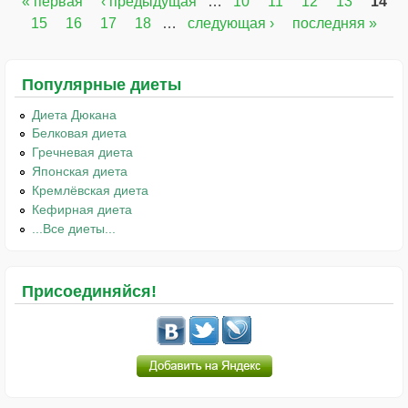
« первая
‹ предыдущая
…
10
11
12
13
14
Страницы
15
16
17
18
…
следующая ›
последняя »
Популярные диеты
Диета Дюкана
Белковая диета
Гречневая диета
Японская диета
Кремлёвская диета
Кефирная диета
...Все диеты...
Присоединяйся!