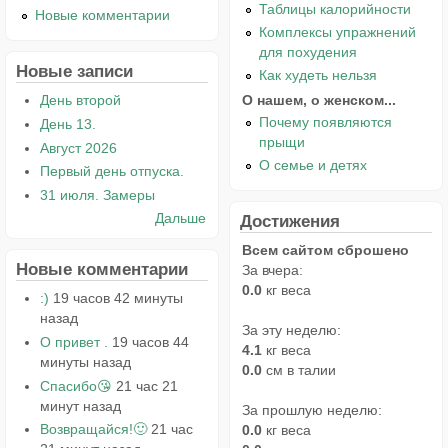
Таблицы калорийности
Новые комментарии
Комплексы упражнений
для похудения
Новые записи
Как худеть нельзя
О нашем, о женском...
День второй
Почему появляются
День 13.
прыщи
Август 2026
О семье и детях
Первый день отпуска.
31 июля. Замеры
Дальше
Достижения
Всем сайтом сброшено
Новые комментарии
За вчера:
0.0
кг веса
:)
19 часов 42 минуты
назад
За эту неделю:
О привет .
19 часов 44
4.1
кг веса
минуты назад
0.0
см в талии
Спасибо😘
21 час 21
минут назад
За прошлую неделю:
Возвращайся!🙂
21 час
0.0
кг веса