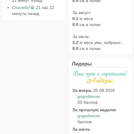
21 минут назад
0.0
см в талии
Спасибо!😀
21 час 22
За август:
минуты назад
0.1
кг веса
0.0
см в талии
За июль:
3.2
кг веса увы, набрано...
0.0
см в талии
Лидеры
За вчера,
05.08.2026
gogodancer
20 баллов
За прошлую неделю
gogodancer
баллов
За июль