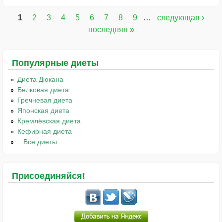
1
2
3
4
5
6
7
8
9
…
следующая ›
Страницы
последняя »
Популярные диеты
Диета Дюкана
Белковая диета
Гречневая диета
Японская диета
Кремлёвская диета
Кефирная диета
...Все диеты...
Присоединяйся!