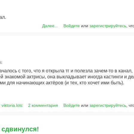
ал.
Далее...
Войдите
или
зарегистрируйтесь
, ч
tc
чалось с того, что я открыла тг и полезла зачем-то в канал,
й знакомой актрисы, она выкладывает иногда кастинги и дел
и для начинающих актёров (и тех, кто хочет ими быть).
 viktoria.lotc
2 комментария
Войдите
или
зарегистрируйтесь
, ч
Он сдвинулся!