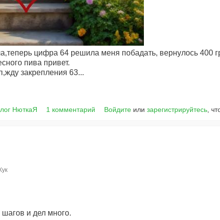
ала,теперь цифра 64 решила меня побадать, вернулось 400 г
сного пива привет.
п,жду закрепления 63...
лог НюткаЯ
1 комментарий
Войдите
или
зарегистрируйтесь
, ч
Жук
 шагов и дел много.