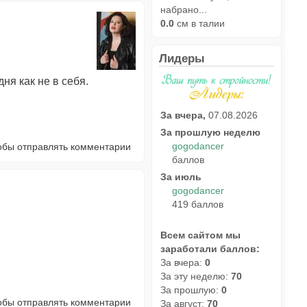
набрано...
0.0
см в талии
Лидеры
ня как не в себя.
За вчера,
07.08.2026
За прошлую неделю
gogodancer
тобы отправлять комментарии
баллов
За июль
gogodancer
419 баллов
Всем сайтом мы
заработали баллов:
За вчера:
0
За эту неделю:
70
За прошлую:
0
тобы отправлять комментарии
За август:
70