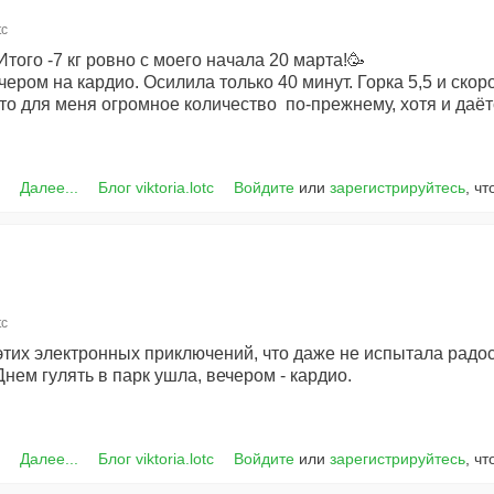
tc
того -7 кг ровно с моего начала 20 марта!🥳
чером на кардио. Осилила только 40 минут. Горка 5,5 и скоро
то для меня огромное количество по-прежнему, хотя и даёт
Далее...
Блог viktoria.lotc
Войдите
или
зарегистрируйтесь
, ч
tc
этих электронных приключений, что даже не испытала радос
ем гулять в парк ушла, вечером - кардио.
Далее...
Блог viktoria.lotc
Войдите
или
зарегистрируйтесь
, ч