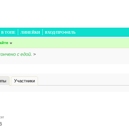
В ТОПЕ
ЛИНЕЙКИ
ВХОД/ПРОФИЛЬ
айте
кончено с едой.
>
ппы
(активная вкладка)
Участники
cer
6