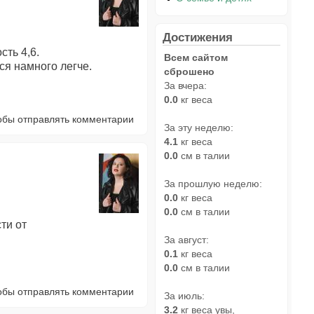
Достижения
сть 4,6.
Всем сайтом
ся намного легче.
сброшено
За вчера:
0.0
кг веса
тобы отправлять комментарии
За эту неделю:
4.1
кг веса
0.0
см в талии
За прошлую неделю:
0.0
кг веса
0.0
см в талии
ти от
За август:
0.1
кг веса
0.0
см в талии
тобы отправлять комментарии
За июль:
3.2
кг веса увы,