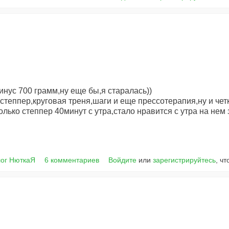
нус 700 грамм,ну еще бы,я старалась))
степпер,круговая треня,шаги и еще прессотерапия,ну и чет
олько степпер 40минут с утра,стало нравится с утра на нем
ог НюткаЯ
6 комментариев
Войдите
или
зарегистрируйтесь
, ч