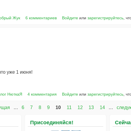
Добрый Жук
6 комментариев
Войдите
или
зарегистрируйтесь
, ч
что уже 1 июня!
лог НюткаЯ
4 комментария
Войдите
или
зарегистрируйтесь
, ч
ущая
…
6
7
8
9
10
11
12
13
14
…
следу
Присоединяйся!
Сейча