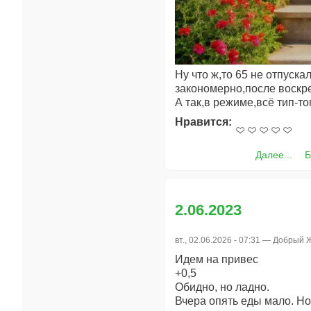
Ну что ж,то 65 не отпуск
закономерно,после воскре
А так,в режиме,всё тип-то
Нравится:
Далее...
Б
2.06.2023
вт., 02.06.2026 - 07:31 —
Добрый 
Идем на привес
+0,5
Обидно, но ладно.
Вчера опять еды мало. Но