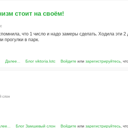
ганизм стоит на своём!
tc
омнила, что 1 число и надо замеры сделать. Ходила эти 2 д
и прогулки в парк.
Далее...
Блог viktoria.lotc
Войдите
или
зарегистрируйтесь
, ч
 слон
лее...
Блог Замшевый слон
Войдите
или
зарегистрируйтесь
, ч