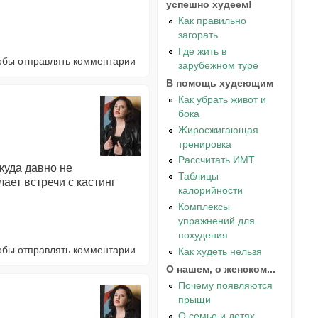
успешно худеем!
Как правильно
загорать
Где жить в
тобы отправлять комментарии
зарубежном туре
В помощь худеющим
Как убрать живот и
бока
Жиросжигающая
тренировка
Рассчитать ИМТ
 куда давно не
Таблицы
ает встречи с кастинг
калорийности
Комплексы
упражнений для
похудения
тобы отправлять комментарии
Как худеть нельзя
О нашем, о женском...
Почему появляются
прыщи
О семье и детях