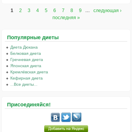
1
2
3
4
5
6
7
8
9
…
следующая ›
Страницы
последняя »
Популярные диеты
Диета Дюкана
Белковая диета
Гречневая диета
Японская диета
Кремлёвская диета
Кефирная диета
...Все диеты...
Присоединяйся!