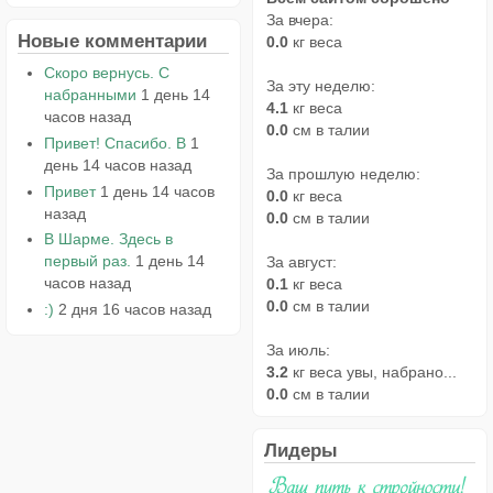
За вчера:
Новые комментарии
0.0
кг веса
Скоро вернусь. С
За эту неделю:
набранными
1 день 14
4.1
кг веса
часов назад
0.0
см в талии
Привет! Спасибо. В
1
день 14 часов назад
За прошлую неделю:
Привет
1 день 14 часов
0.0
кг веса
назад
0.0
см в талии
В Шарме. Здесь в
первый раз.
1 день 14
За август:
часов назад
0.1
кг веса
0.0
см в талии
:)
2 дня 16 часов назад
За июль:
3.2
кг веса увы, набрано...
0.0
см в талии
Лидеры