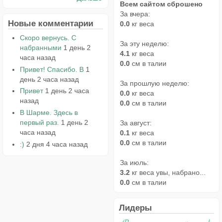
Всем сайтом сброшено
За вчера:
Новые комментарии
0.0
кг веса
Скоро вернусь. С
За эту неделю:
набранными
1 день 2
4.1
кг веса
часа назад
0.0
см в талии
Привет! Спасибо. В
1
день 2 часа назад
За прошлую неделю:
Привет
1 день 2 часа
0.0
кг веса
назад
0.0
см в талии
В Шарме. Здесь в
первый раз.
1 день 2
За август:
часа назад
0.1
кг веса
0.0
см в талии
:)
2 дня 4 часа назад
За июль:
3.2
кг веса увы, набрано...
0.0
см в талии
Лидеры