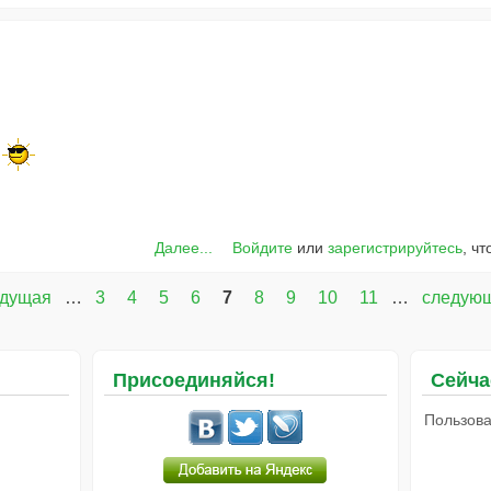
Далее...
Войдите
или
зарегистрируйтесь
, ч
ыдущая
…
3
4
5
6
7
8
9
10
11
…
следующ
Присоединяйся!
Сейча
Пользова