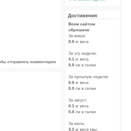
Достижения
Всем сайтом
сброшено
За вчера:
0.0
кг веса
За эту неделю:
4.1
кг веса
тобы отправлять комментарии
0.0
см в талии
За прошлую неделю:
0.0
кг веса
0.0
см в талии
За август:
0.1
кг веса
0.0
см в талии
За июль:
3.2
кг веса увы,