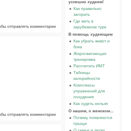
успешно худеем!
Как правильно
загорать
Где жить в
тобы отправлять комментарии
зарубежном туре
В помощь худеющим
Как убрать живот и
бока
Жиросжигающая
тренировка
Рассчитать ИМТ
Таблицы
калорийности
Комплексы
упражнений для
похудения
Как худеть нельзя
О нашем, о женском...
тобы отправлять комментарии
Почему появляются
прыщи
О семье и детях