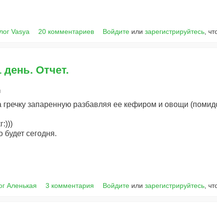
лог Vasya
20 комментариев
Войдите
или
зарегистрируйтесь
, ч
 день. Отчет.
я
ла гречку запаренную разбавляя ее кефиром и овощи (помид
:)))
о будет сегодня.
ог Аленькая
3 комментария
Войдите
или
зарегистрируйтесь
, ч