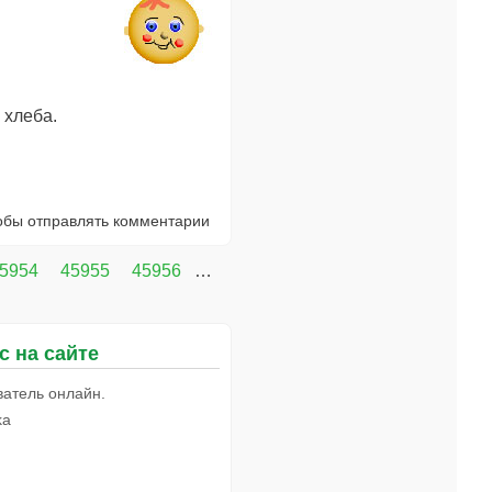
 хлеба.
тобы отправлять комментарии
5954
45955
45956
…
с на сайте
ватель онлайн.
ka