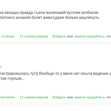
а овощах,правда съела маленький кусочек колбаски.
убботнего качания болит живот,даже больно кашлянуть.
г сплюша.
12 комментариев
Войдите
или
зарегистрируйтесь
, ч
en
егистрировалась тут)) Вообще-то у меня нет опыта ведения 
тие глупым...
Gvendolen
12 комментариев
Войдите
или
зарегистрируйтесь
, ч