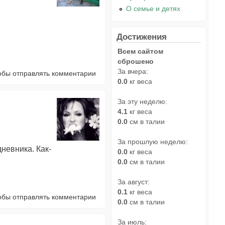
О семье и детях
Достижения
Всем сайтом
сброшено
За вчера:
тобы отправлять комментарии
0.0
кг веса
За эту неделю:
4.1
кг веса
0.0
см в талии
За прошлую неделю:
дневника. Как-
0.0
кг веса
0.0
см в талии
За август:
0.1
кг веса
тобы отправлять комментарии
0.0
см в талии
За июль: