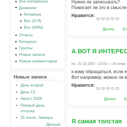
Все материалы
Нужно ли записывать?
Помогает ли это в смысл
Дневники
Активные
Нравится:
Все (А-Я)
Все (NNN)
Далее...
Б
Отчеты
Конкурсы
Группы
А ВОТ Я ИНТЕРЕ
Новые записи
Новые комментарии
пн., 01.10.2007 - 22:03 —
Эсточка
к кому обращаться, если е
Новые записи
Вот например, можно ли в
День второй
Нравится:
День 13.
Август 2026
Далее...
Б
Первый день
отпуска.
31 июля. Замеры
Я самая толстая
Дальше