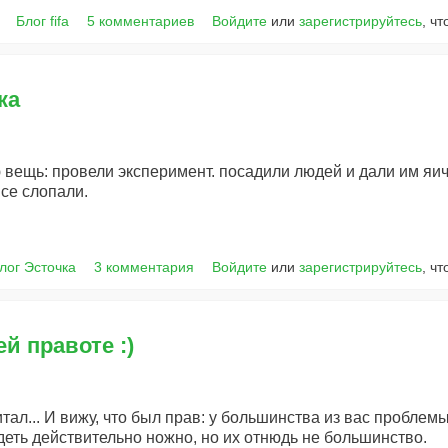
Блог fifa
5 комментариев
Войдите
или
зарегистрируйтесь
, ч
ка
вещь: провели эксперимент. посадили людей и дали им яичн
все слопали.
лог Эсточка
3 комментария
Войдите
или
зарегистрируйтесь
, ч
й правоте :)
итал... И вижу, что был прав: у большинства из вас пробле
удеть действительно ножно, но их отнюдь не большинство.