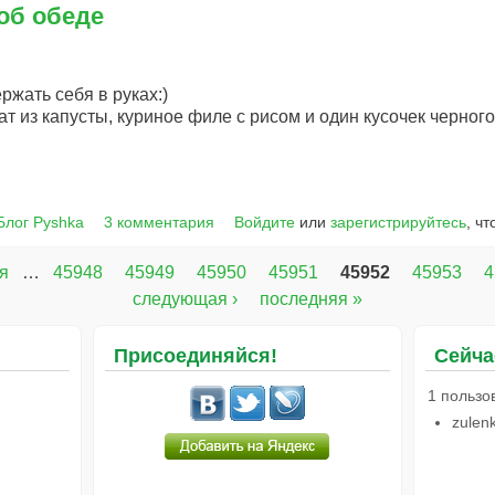
об обеде
жать себя в руках:)
т из капусты, куриное филе с рисом и один кусочек черного
Блог Pyshka
3 комментария
Войдите
или
зарегистрируйтесь
, ч
я
…
45948
45949
45950
45951
45952
45953
4
следующая ›
последняя »
Присоединяйся!
Сейча
1 пользо
zulen