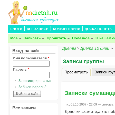
БЛОГИ
ВСЕ ЗАПИСИ
КОММЕНТАРИИ
ДОСКА ПОЧЕТА
Моё
Написать
Прочитать
Полезное
О нашем с
Диеты
>
Диета 10 дней
>
Вход на сайт
Имя пользователя
*
Записи группы
Пароль
*
Просмотреть
Записи гру
Главные вкладки
Зарегистрироваться
Забыли пароль?
Записки сумашед
пн., 01.10.2007 - 22:09 —
сплюша.
Все записи
Девочки,скажите,а кто ни