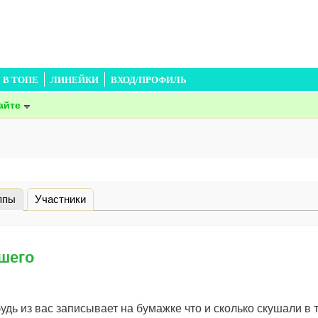
В ТОПЕ
ЛИНЕЙКИ
ВХОД/ПРОФИЛЬ
айте
ппы
(активная вкладка)
Участники
шего
будь из вас записывает на бумажке что и сколько скушали в 