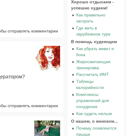
Хорошо отдыхаем -
успешно худеем!
Как правильно
загорать
Где жить в
тобы отправлять комментарии
зарубежном туре
В помощь худеющим
Как убрать живот и
бока
Жиросжигающая
тренировка
Рассчитать ИМТ
одератором?
Таблицы
калорийности
Комплексы
упражнений для
тобы отправлять комментарии
похудения
Как худеть нельзя
О нашем, о женском...
Почему появляются
прыщи