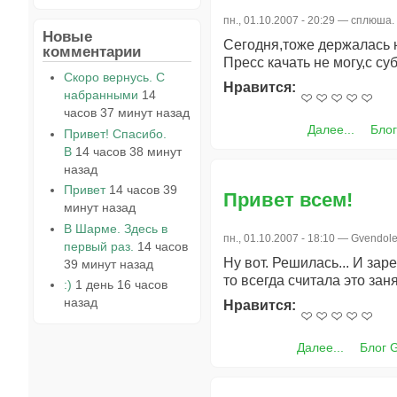
пн., 01.10.2007 - 20:29 —
сплюша.
Новые
Сегодня,тоже держалась н
комментарии
Пресс качать не могу,с с
Скоро вернусь. С
Нравится:
набранными
14
часов 37 минут назад
Далее...
Бло
Привет! Спасибо.
В
14 часов 38 минут
назад
Привет
14 часов 39
Привет всем!
минут назад
В Шарме. Здесь в
пн., 01.10.2007 - 18:10 —
Gvendol
первый раз.
14 часов
Ну вот. Решилась... И зар
39 минут назад
то всегда считала это заня
:)
1 день 16 часов
назад
Нравится:
Далее...
Блог 