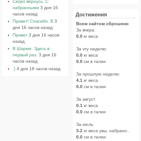
Скоро вернусь. С
набранными
3 дня 16
часов назад
Достижения
Привет! Спасибо. В
3
Всем сайтом сброшено
дня 16 часов назад
За вчера:
Привет
3 дня 16 часов
0.0
кг веса
назад
В Шарме. Здесь в
За эту неделю:
первый раз.
3 дня 16
0.0
кг веса
часов назад
0.0
см в талии
:)
4 дня 18 часов назад
За прошлую неделю:
4.1
кг веса
0.0
см в талии
За август:
0.1
кг веса
0.0
см в талии
За июль:
3.2
кг веса увы, набрано...
0.0
см в талии