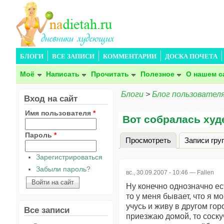
БЛОГИ
ВСЕ ЗАПИСИ
КОММЕНТАРИИ
ДОСКА ПОЧЕТА
Моё
Написать
Прочитать
Полезное
О нашем с
Блоги
>
Блог пользователя
Вход на сайт
Имя пользователя
*
Вот собралась худе
Пароль
*
Просмотреть
(активная вкла
Записи гру
Главные вкладки
Зарегистрироваться
Забыли пароль?
вс., 30.09.2007 - 10:46 —
Fallen
Ну конечно однозначно ес
то у меня бывает, что я м
учусь и живу в другом гор
Все записи
приезжаю домой, то соску