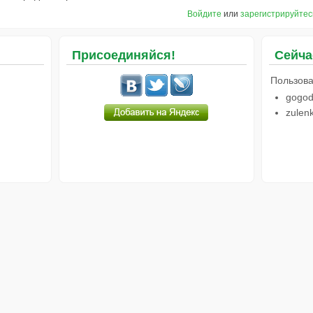
Войдите
или
зарегистрируйтес
Присоединяйся!
Сейча
Пользова
gogod
zulen