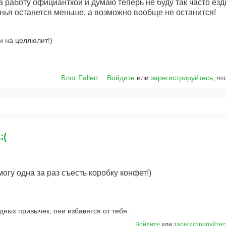
а работу официанткой и думаю теперь не буду так часто ез
нья останется меньше, а возможно вообще не останится!
и на целлюлит!)
Блог Fallen
Войдите
или
зарегистрируйтесь
, ч
:(
 могу одна за раз съесть коробку конфет!)
дных привычек, они избавятся от тебя.
Войдите
или
зарегистрируйтес