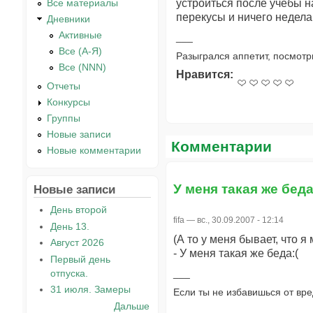
устроиться после учёбы н
Все материалы
перекусы и ничего недела
Дневники
Активные
Все (А-Я)
Разыгрался аппетит, посмотр
Все (NNN)
Нравится:
Отчеты
Конкурсы
Группы
Новые записи
Комментарии
Новые комментарии
У меня такая же беда
Новые записи
День второй
fifa
— вс., 30.09.2007 - 12:14
День 13.
(А то у меня бывает, что я
Август 2026
- У меня такая же беда:(
Первый день
отпуска.
31 июля. Замеры
Если ты не избавишься от вре
Дальше