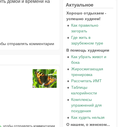
дить домой и времени на
Актуальное
Хорошо отдыхаем -
успешно худеем!
Как правильно
загорать
Где жить в
зарубежном туре
тобы отправлять комментарии
В помощь худеющим
Как убрать живот и
бока
Жиросжигающая
тренировка
Рассчитать ИМТ
Таблицы
калорийности
Комплексы
упражнений для
похудения
Как худеть нельзя
О нашем, о женском...
ь
, чтобы отправлять комментарии