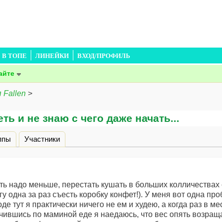
В ТОПЕ
ЛИНЕЙКИ
ВХОД/ПРОФИЛЬ
айте
 Fallen
>
ть и не знаю с чего даже начать...
дка)
ппы
Участники
ть надо меньше, перестать кушать в больших колличествах 
огу одна за раз съесть коробку конфет!). У меня вот одна пр
оде тут я практически ничего не ем и худею, а когда раз в ме
чившись по маминой еде я наедаюсь, что вес опять возращае