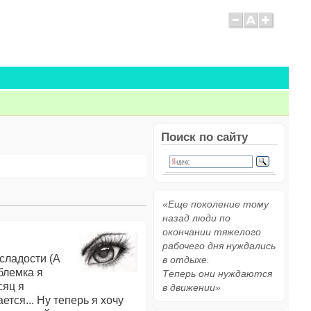
Поиск по сайту
«Еще поколение тому
назад люди по
окончании тяжелого
рабочего дня нуждались
сладости (А
в отдыхе.
облемка я
Теперь они нуждаются
сяц я
в движении»
тся... Ну теперь я хочу