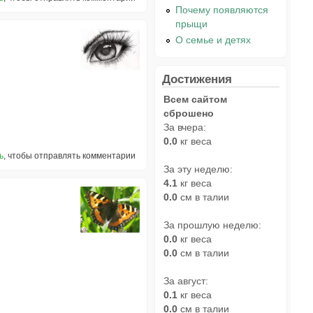
Почему появляются
прыщи
О семье и детях
Достижения
Всем сайтом
сброшено
За вчера:
0.0
кг веса
ь
, чтобы отправлять комментарии
За эту неделю:
4.1
кг веса
0.0
см в талии
За прошлую неделю:
0.0
кг веса
0.0
см в талии
За август:
0.1
кг веса
0.0
см в талии