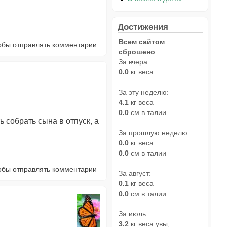
Достижения
Всем сайтом
тобы отправлять комментарии
сброшено
За вчера:
0.0
кг веса
За эту неделю:
4.1
кг веса
0.0
см в талии
 собрать сына в отпуск, а
За прошлую неделю:
0.0
кг веса
0.0
см в талии
тобы отправлять комментарии
За август:
0.1
кг веса
0.0
см в талии
За июль:
3.2
кг веса увы,