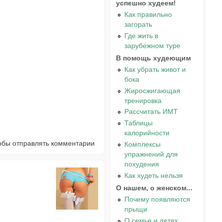
успешно худеем!
Как правильно
загорать
Где жить в
зарубежном туре
В помощь худеющим
Как убрать живот и
бока
Жиросжигающая
тренировка
Рассчитать ИМТ
Таблицы
калорийности
тобы отправлять комментарии
Комплексы
упражнений для
похудения
Как худеть нельзя
О нашем, о женском...
Почему появляются
прыщи
О семье и детях