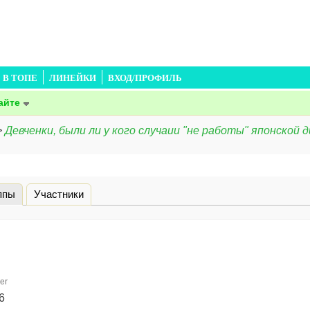
В ТОПЕ
ЛИНЕЙКИ
ВХОД/ПРОФИЛЬ
айте
>
Девченки, были ли у кого случаии "не работы" японской
ппы
(активная вкладка)
Участники
er
6