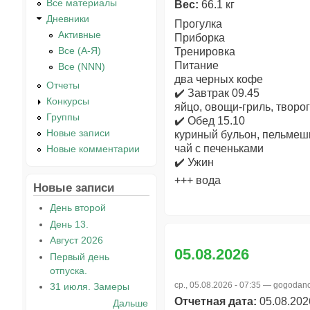
Все материалы
Вес:
66.1 кг
Дневники
Прогулка
Активные
Приборка
Все (А-Я)
Тренировка
Питание
Все (NNN)
два черных кофе
Отчеты
✔️ Завтрак 09.45
Конкурсы
яйцо, овощи-гриль, творо
Группы
✔️ Обед 15.10
Новые записи
куриный бульон, пельмеш
чай с печеньками
Новые комментарии
✔️ Ужин
+++ вода
Новые записи
День второй
День 13.
Август 2026
05.08.2026
Первый день
отпуска.
ср., 05.08.2026 - 07:35 —
gogodanc
31 июля. Замеры
Отчетная дата:
05.08.202
Дальше