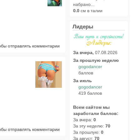
набрано...
0.0
см в талии
Лидеры
тобы отправлять комментарии
За вчера,
07.08.2026
За прошлую неделю
gogodancer
баллов
За июль
gogodancer
419 баллов
Всем сайтом мы
заработали баллов:
За вчера:
0
За эту неделю:
70
тобы отправлять комментарии
За прошлую:
0
За август:
70