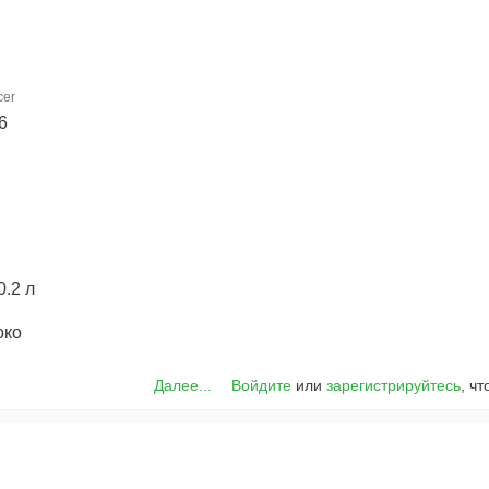
cer
6
0.2 л
око
Далее...
Войдите
или
зарегистрируйтесь
, ч