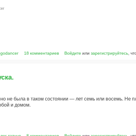
cer
ogodancer
18 комментариев
Войдите
или
зарегистрируйтесь
, ч
ска.
но не была в таком состоянии — лет семь или восемь. Не п
обой и домом.
лог татуня
8 комментариев
Войдите
или
зарегистрируйтесь
, ч