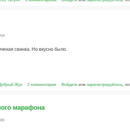
Жук
ченая свинка. Но вкусно было.
Добрый Жук
2 комментария
Войдите
или
зарегистрируйтесь
, ч
ного марафона
а89