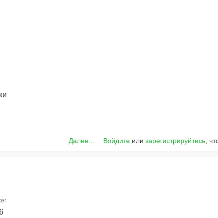
г
ки
Далее...
Войдите
или
зарегистрируйтесь
, ч
er
6