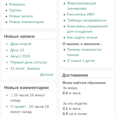
Жиросжигающая
Конкурсы
тренировка
Группы
Рассчитать ИМТ
Новые записи
Таблицы калорийности
Новые комментарии
Комплексы упражнений
для похудения
Новые записи
Как худеть нельзя
О нашем, о женском...
День второй
Почему появляются
День 13.
прыщи
Август 2026
О семье и детях
Первый день отпуска.
31 июля. Замеры
Дальше
Достижения
Всем сайтом сброшено
Новые комментарии
За вчера:
0.0
кг веса
:)
10 часов 16 минут
назад
За эту неделю:
О привет .
10 часов 18
3.1
кг веса
минут назад
0.0
см в талии