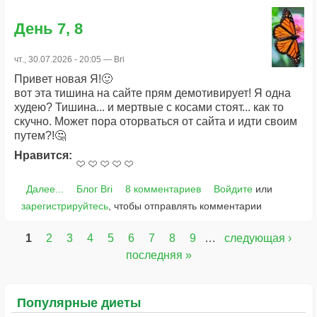
День 7, 8
чт., 30.07.2026 - 20:05 —
Bri
Привет новая Я!🙂
вот эта тишина на сайте прям демотивирует! Я одна
худею? Тишина... и мертвые с косами стоят... как то
скучно. Может пора оторваться от сайта и идти своим
путем?!🤔
Нравится:
Далее...
Блог Bri
8 комментариев
Войдите
или
зарегистрируйтесь
, чтобы отправлять комментарии
1
2
3
4
5
6
7
8
9
…
следующая ›
Страницы
последняя »
Популярные диеты