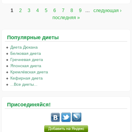
1
2
3
4
5
6
7
8
9
…
следующая ›
Страницы
последняя »
Популярные диеты
Диета Дюкана
Белковая диета
Гречневая диета
Японская диета
Кремлёвская диета
Кефирная диета
...Все диеты...
Присоединяйся!