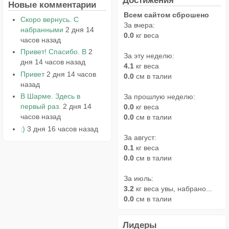
Достижения
Новые комментарии
Всем сайтом сброшено
Скоро вернусь. С
За вчера:
набранными
2 дня 14
0.0
кг веса
часов назад
Привет! Спасибо. В
2
За эту неделю:
дня 14 часов назад
4.1
кг веса
Привет
2 дня 14 часов
0.0
см в талии
назад
В Шарме. Здесь в
За прошлую неделю:
первый раз.
2 дня 14
0.0
кг веса
часов назад
0.0
см в талии
:)
3 дня 16 часов назад
За август:
0.1
кг веса
0.0
см в талии
За июль:
3.2
кг веса увы, набрано...
0.0
см в талии
Лидеры