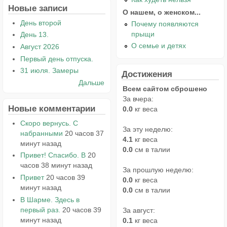
Новые записи
О нашем, о женском...
День второй
Почему появляются
прыщи
День 13.
О семье и детях
Август 2026
Первый день отпуска.
31 июля. Замеры
Достижения
Дальше
Всем сайтом сброшено
За вчера:
Новые комментарии
0.0
кг веса
Скоро вернусь. С
За эту неделю:
набранными
20 часов 37
4.1
кг веса
минут назад
0.0
см в талии
Привет! Спасибо. В
20
часов 38 минут назад
За прошлую неделю:
Привет
20 часов 39
0.0
кг веса
минут назад
0.0
см в талии
В Шарме. Здесь в
первый раз.
20 часов 39
За август:
минут назад
0.1
кг веса