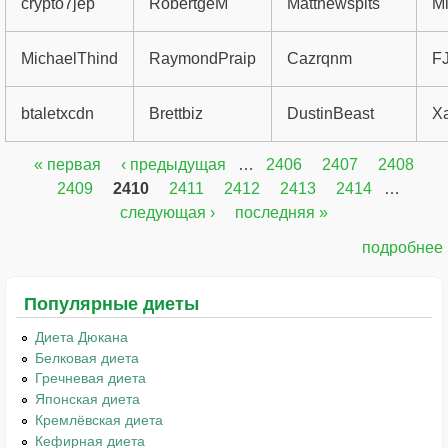
crypto7jep
RobertgeM
Matthewspits
Mi
MichaelThind
RaymondPraip
Cazrqnm
FJ
btaletxcdn
Brettbiz
DustinBeast
Xa
« первая
‹ предыдущая
…
2406
2407
2408
Страницы
2409
2410
2411
2412
2413
2414
…
следующая ›
последняя »
подробнее
Популярные диеты
Диета Дюкана
Белковая диета
Гречневая диета
Японская диета
Кремлёвская диета
Кефирная диета