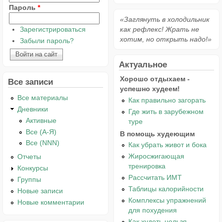
Пароль
*
«Заглянуть в холодильник
Зарегистрироваться
как рефлекс! Жрать не
хотим, но открыть надо!»
Забыли пароль?
Актуальное
Хорошо отдыхаем -
Все записи
успешно худеем!
Все материалы
Как правильно загорать
Дневники
Где жить в зарубежном
Активные
туре
Все (А-Я)
В помощь худеющим
Все (NNN)
Как убрать живот и бока
Жиросжигающая
Отчеты
тренировка
Конкурсы
Рассчитать ИМТ
Группы
Таблицы калорийности
Новые записи
Комплексы упражнений
Новые комментарии
для похудения
Как худеть нельзя