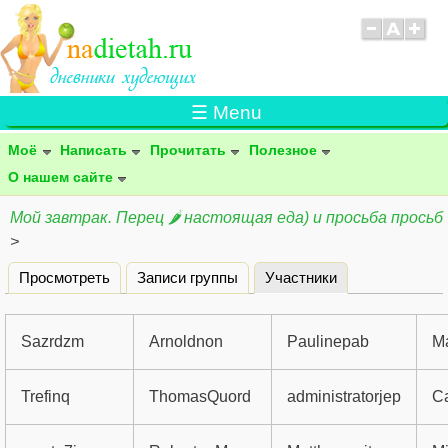
☰ Menu
Моё
Написать
Прочитать
Полезное
О нашем сайте
Мой завтрак. Перец 🌶 настоящая еда) и просьба просьб
>
Просмотреть
Записи группы
Участники
(активная вклад
Главные вкладки
Sazrdzm
Arnoldnon
Paulinepab
M
Trefinq
ThomasQuord
administratorjep
C