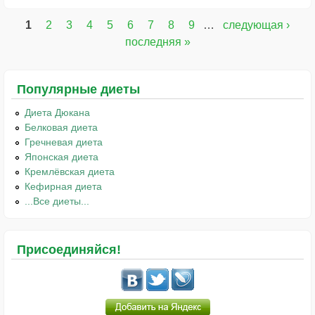
1
2
3
4
5
6
7
8
9
…
следующая ›
Страницы
последняя »
Популярные диеты
Диета Дюкана
Белковая диета
Гречневая диета
Японская диета
Кремлёвская диета
Кефирная диета
...Все диеты...
Присоединяйся!