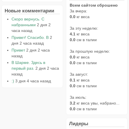
Всем сайтом сброшено
Новые комментарии
За вчера:
0.0
кг веса
Скоро вернусь. С
набранными
2 дня 2
За эту неделю:
часа назад
4.1
кг веса
Привет! Спасибо. В
2
0.0
см в талии
дня 2 часа назад
Привет
2 дня 2 часа
За прошлую неделю:
назад
0.0
кг веса
В Шарме. Здесь в
0.0
см в талии
первый раз.
2 дня 2 часа
назад
За август:
0.1
кг веса
:)
3 дня 4 часа назад
0.0
см в талии
За июль:
3.2
кг веса увы, набрано...
0.0
см в талии
Лидеры