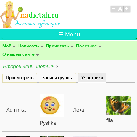
☰ Menu
Моё
Написать
Прочитать
Полезное
О нашем сайте
Второй день диеты!!!
>
Просмотреть
Записи группы
Участники
(активная вклад
Главные вкладки
Adminka
Лека
fifa
Pyshka