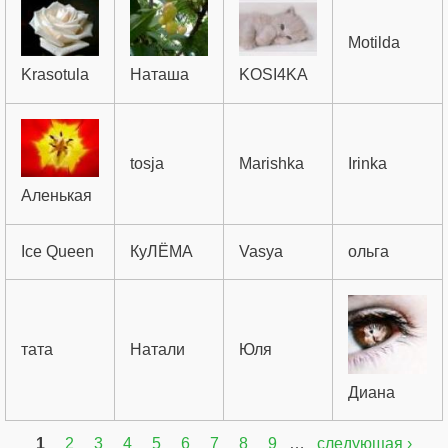
Motilda
Krasotula
Наташа
KOSI4KA
tosja
Marishka
Irinka
Аленькая
Ice Queen
КуЛЁМА
Vasya
ольга
тата
Натали
Юля
Диана
1
2
3
4
5
6
7
8
9
…
следующая ›