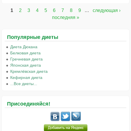
1
2
3
4
5
6
7
8
9
…
следующая ›
Страницы
последняя »
Популярные диеты
Диета Дюкана
Белковая диета
Гречневая диета
Японская диета
Кремлёвская диета
Кефирная диета
...Все диеты...
Присоединяйся!