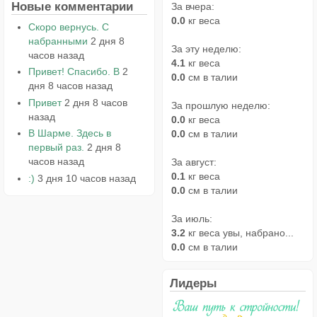
Новые комментарии
За вчера:
0.0
кг веса
Скоро вернусь. С
набранными
2 дня 8
За эту неделю:
часов назад
4.1
кг веса
Привет! Спасибо. В
2
0.0
см в талии
дня 8 часов назад
Привет
2 дня 8 часов
За прошлую неделю:
назад
0.0
кг веса
В Шарме. Здесь в
0.0
см в талии
первый раз.
2 дня 8
часов назад
За август:
0.1
кг веса
:)
3 дня 10 часов назад
0.0
см в талии
За июль:
3.2
кг веса увы, набрано...
0.0
см в талии
Лидеры