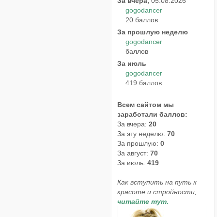
За вчера,
05.08.2026
gogodancer
20 баллов
За прошлую неделю
gogodancer
баллов
За июль
gogodancer
419 баллов
Всем сайтом мы
заработали баллов:
За вчера:
20
За эту неделю:
70
За прошлую:
0
За август:
70
За июль:
419
Как вступить на путь к
красоте и стройности,
читайте тут.