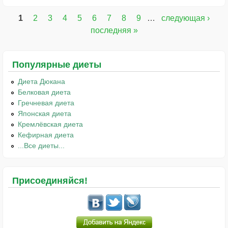
1
2
3
4
5
6
7
8
9
…
следующая ›
Страницы
последняя »
Популярные диеты
Диета Дюкана
Белковая диета
Гречневая диета
Японская диета
Кремлёвская диета
Кефирная диета
...Все диеты...
Присоединяйся!