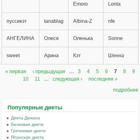
Emoro
Lonta
пуссикэт
tanablag
Albina-Z
nfe
АНГЕЛИНА
Олеся
Оленька
Sonne
sweet
Арина
Кэт
Шенна
« первая
‹ предыдущая
…
3
4
5
6
7
8
9
Страницы
10
11
…
следующая ›
последняя »
подробнее
Популярные диеты
Диета Дюкана
Белковая диета
Гречневая диета
Японская диета