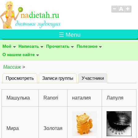
☰ Menu
Моё
Написать
Прочитать
Полезное
О нашем сайте
Массаж
>
Просмотреть
Записи группы
Участники
(активная вклад
Главные вкладки
Mашулька
Ranori
наталия
Лапуля
Мира
Золотая