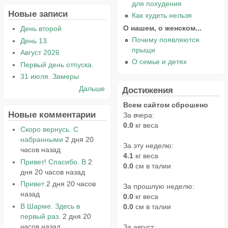
для похудения
Новые записи
Как худеть нельзя
О нашем, о женском...
День второй
Почему появляются
День 13.
прыщи
Август 2026
О семье и детях
Первый день отпуска.
31 июля. Замеры
Дальше
Достижения
Всем сайтом сброшено
Новые комментарии
За вчера:
0.0
кг веса
Скоро вернусь. С
набранными
2 дня 20
За эту неделю:
часов назад
4.1
кг веса
Привет! Спасибо. В
2
0.0
см в талии
дня 20 часов назад
Привет
2 дня 20 часов
За прошлую неделю:
назад
0.0
кг веса
В Шарме. Здесь в
0.0
см в талии
первый раз.
2 дня 20
часов назад
За август: