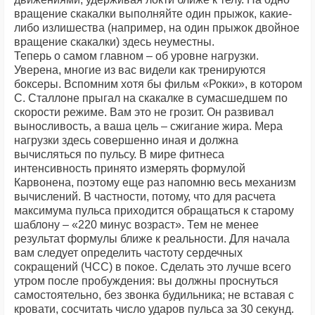
вращение скакалки выполняйте один прыжок, какие-
либо излишества (например, на один прыжок двойное
вращение скакалки) здесь неуместны.
Теперь о самом главном – об уровне нагрузки.
Уверена, многие из вас видели как тренируются
боксеры. Вспомним хотя бы фильм «Рокки», в котором
С. Сталлоне прыгал на скакалке в сумасшедшем по
скорости режиме. Вам это не грозит. Он развивал
выносливость, а ваша цель – сжигание жира. Мера
нагрузки здесь совершенно иная и должна
вычисляться по пульсу. В мире фитнеса
интенсивность принято измерять формулой
Карвонена, поэтому еще раз напомню весь механизм
вычислений. В частности, потому, что для расчета
максимума пульса приходится обращаться к старому
шаблону – «220 минус возраст». Тем не менее
результат формулы ближе к реальности. Для начала
вам следует определить частоту сердечных
сокращений (ЧСС) в покое. Сделать это лучше всего
утром после пробуждения: вы должны проснуться
самостоятельно, без звонка будильника; не вставая с
кровати, сосчитать число ударов пульса за 30 секунд.