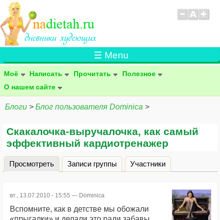
☰ Menu
Моё
Написать
Прочитать
Полезное
О нашем сайте
Блоги
>
Блог пользователя Dominica
>
Скакалочка-выручалочка, как самый
эффективный кардиотренажер
Просмотреть
(активная вкладка)
Записи группы
Участники
Главные вкладки
вт., 13.07.2010 - 15:55 —
Dominica
Вспомните, как в детстве мы обожали
«прыгалки» и делали это ради забавы.