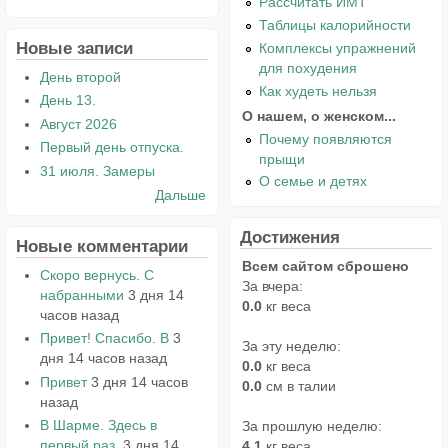
Рассчитать ИМТ
Таблицы калорийности
Новые записи
Комплексы упражнений
для похудения
День второй
Как худеть нельзя
День 13.
О нашем, о женском...
Август 2026
Почему появляются
Первый день отпуска.
прыщи
31 июля. Замеры
О семье и детях
Дальше
Достижения
Новые комментарии
Всем сайтом сброшено
Скоро вернусь. С
За вчера:
набранными
3 дня 14
0.0
кг веса
часов назад
Привет! Спасибо. В
3
За эту неделю:
дня 14 часов назад
0.0
кг веса
Привет
3 дня 14 часов
0.0
см в талии
назад
В Шарме. Здесь в
За прошлую неделю:
первый раз.
3 дня 14
4.1
кг веса