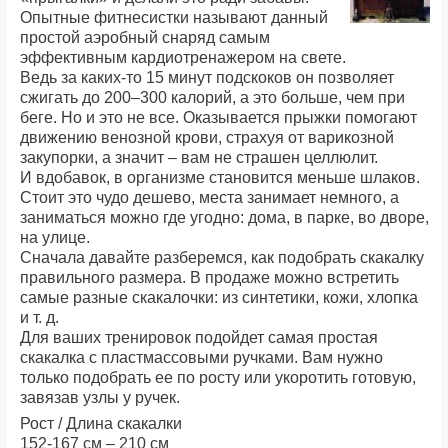
Опытные фитнесистки называют данный
простой аэробный снаряд самым
эффективным кардиотренажером на свете.
Ведь за каких-то 15 минут подскоков он позволяет
сжигать до 200–300 калорий, а это больше, чем при
беге. Но и это не все. Оказывается прыжки помогают
движению венозной крови, страхуя от варикозной
закупорки, а значит – вам не страшен целлюлит.
И вдобавок, в организме становится меньше шлаков.
Стоит это чудо дешево, места занимает немного, а
заниматься можно где угодно: дома, в парке, во дворе,
на улице.
Сначала давайте разберемся, как подобрать скакалку
правильного размера. В продаже можно встретить
самые разные скакалочки: из синтетики, кожи, хлопка
и т. д.
Для ваших тренировок подойдет самая простая
скакалка с пластмассовыми ручками. Вам нужно
только подобрать ее по росту или укоротить готовую,
завязав узлы у ручек.
Рост / Длина скакалки
152-167 см – 210 см