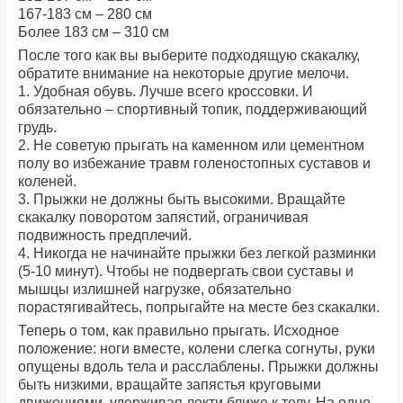
167-183 см – 280 см
Более 183 см – 310 см
После того как вы выберите подходящую скакалку,
обратите внимание на некоторые другие мелочи.
1. Удобная обувь. Лучше всего кроссовки. И
обязательно – спортивный топик, поддерживающий
грудь.
2. Не советую прыгать на каменном или цементном
полу во избежание травм голеностопных суставов и
коленей.
3. Прыжки не должны быть высокими. Вращайте
скакалку поворотом запястий, ограничивая
подвижность предплечий.
4. Никогда не начинайте прыжки без легкой разминки
(5-10 минут). Чтобы не подвергать свои суставы и
мышцы излишней нагрузке, обязательно
порастягивайтесь, попрыгайте на месте без скакалки.
Теперь о том, как правильно прыгать. Исходное
положение: ноги вместе, колени слегка согнуты, руки
опущены вдоль тела и расслаблены. Прыжки должны
быть низкими, вращайте запястья круговыми
движениями, удерживая локти ближе к телу. На одно